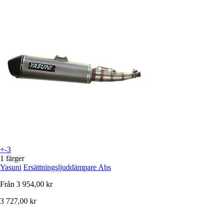
+-3
1 färger
Yasuni
Ersättningsljuddämpare Abs
Från
3 954,00 kr
3 727,00 kr