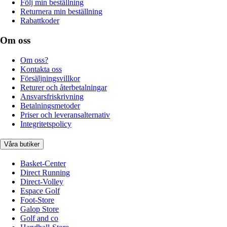
Följ min beställning
Returnera min beställning
Rabattkoder
Om oss
Om oss?
Kontakta oss
Försäljningsvillkor
Returer och återbetalningar
Ansvarsfriskrivning
Betalningsmetoder
Priser och leveransalternativ
Integritetspolicy
Våra butiker
Basket-Center
Direct Running
Direct-Volley
Espace Golf
Foot-Store
Galop Store
Golf and co