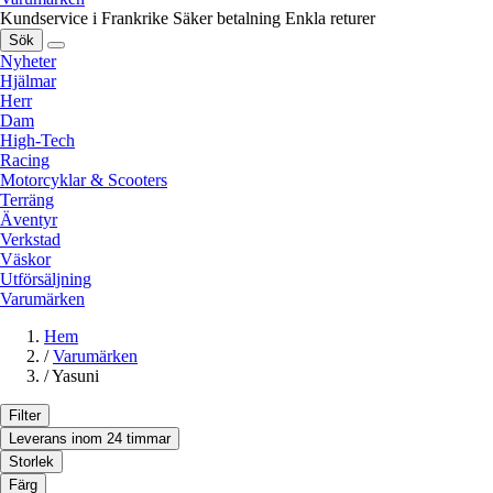
Kundservice i Frankrike
Säker betalning
Enkla returer
Sök
Nyheter
Hjälmar
Herr
Dam
High-Tech
Racing
Motorcyklar & Scooters
Terräng
Äventyr
Verkstad
Väskor
Utförsäljning
Varumärken
Hem
/
Varumärken
/
Yasuni
Filter
Leverans inom 24 timmar
Storlek
Färg