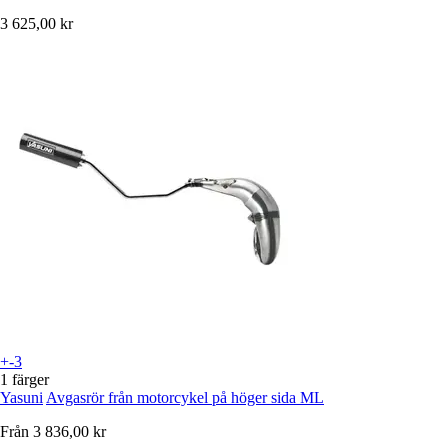
3 625,00 kr
+-3
1 färger
Yasuni
Avgasrör från motorcykel på höger sida ML
Från
3 836,00 kr