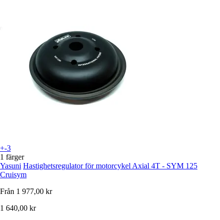
+-3
1 färger
Yasuni
Hastighetsregulator för motorcykel Axial 4T - SYM 125
Cruisym
Från
1 977,00 kr
1 640,00 kr