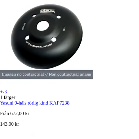
+-3
1 färger
Yasuni
9-håls rörlig kind KAP7238
Från
672,00 kr
143,00 kr