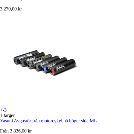
3 270,00 kr
+-3
1 färger
Yasuni
Avgasrör från motorcykel på höger sida ML
Från
3 836,00 kr