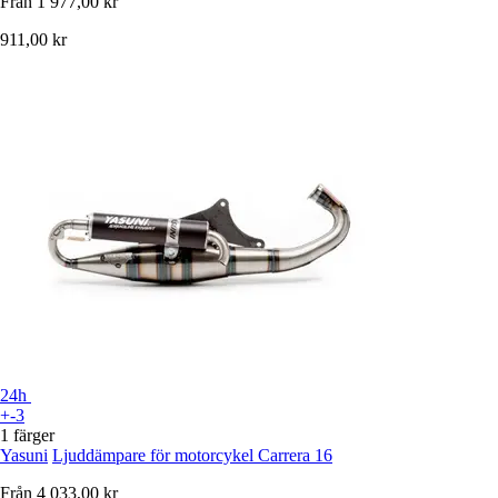
Från
1 977,00 kr
911,00 kr
24h
+-3
1 färger
Yasuni
Ljuddämpare för motorcykel Carrera 16
Från
4 033,00 kr