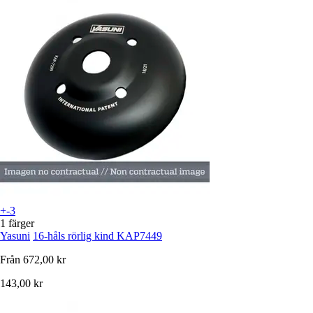
+-3
1 färger
Yasuni
16-håls rörlig kind KAP7449
Från
672,00 kr
143,00 kr