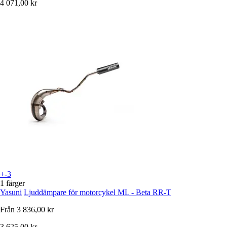
4 071,00 kr
+-3
1 färger
Yasuni
Ljuddämpare för motorcykel ML - Beta RR-T
Från
3 836,00 kr
3 625,00 kr