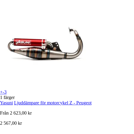
+-3
1 färger
Yasuni
Ljuddämpare för motorcykel Z - Peugeot
Från
2 623,00 kr
2 567,00 kr