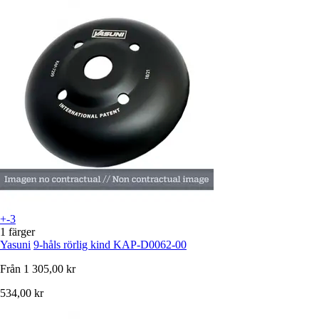
+-3
1 färger
Yasuni
9-håls rörlig kind KAP-D0062-00
Från
1 305,00 kr
534,00 kr