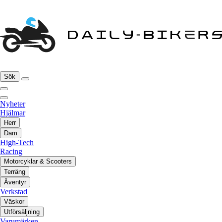
Sök
Nyheter
Hjälmar
Herr
Dam
High-Tech
Racing
Motorcyklar & Scooters
Terräng
Äventyr
Verkstad
Väskor
Utförsäljning
Varumärken