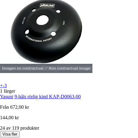
+-3
1 färger
Yasuni
9-håls rörlig kind KAP-D0063-00
Från
672,00 kr
144,00 kr
24 av 119 produkter
Visa fler