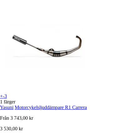
+-3
1 färger
Yasuni
Motorcykelsljuddämpare R1 Carrera
Från
3 743,00 kr
3 530,00 kr