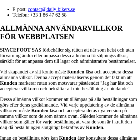
E-post:
contact@daily-bikers.se
Telefon: +33 1 86 47 62 58
ALLMÄNNA ANVÄNDARVILLKOR
FÖR WEBBPLATSEN
SPACEFOOT SAS
förbehåller sig rätten att när som helst och utan
förvarning ändra eller anpassa dessa allmänna försäljningsvillkor,
särskilt för att anpassa dem till lagar och administrativa bestämmelser.
Vid skapandet av sitt konto måste
Kunden
läsa och acceptera dessa
allmänna villkor. Denna accept materialiseras genom det faktum att
Kunden
markerar rutan som motsvarar påståendet "Jag har läst och
accepterar villkoren och bekräftar att min beställning är bindande".
Dessa allmänna villkor kommer att tillämpas på alla beställningar som
görs efter deras godkännande. Vid varje uppdatering av de allmänna
villkoren måste
Kunden
läsa och acceptera deras nya version på
samma villkor som de som nämns ovan. Således kommer de allmänna
villkor som gäller för varje beställning att vara de som är i kraft den
dag då beställningen slutgiltigt bekräftas av
Kunden
.
Innan en beställning görs kan
Kunden
åter konsultera dessa allmänna