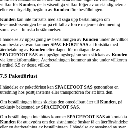
villkor för
Kunden
, detta väsentliga villkor följer av omständigheterna
eller en uttrycklig begäran av
Kunden
före beställningen.
Kunden
kan inte fortsätta med att säga upp beställningen om
leveransförseningen beror på ett fall av force majeure i den mening
som avses i franska bestämmelser.
I händelse av uppsägning av beställningen av
Kunden
under de villkor
som beskrivs ovan kommer
SPACEFOOT SAS
att fortsätta med
återbetalning av
Kunden
efter dagen för mottagande av
SPACEFOOT SAS
av uppsägningsbegäran som skickats av
Kunden
via kontaktformuläret. Återbetalningen kommer att ske under villkoren
i artikel 6.5 av dessa villkor.
7.5 Paketförlust
I händelse av paketförlust kan
SPACEFOOT SAS
genomföra en
utredning hos posttjänsterna eller transportören för att hitta den.
Om beställningen hittas skickas den omedelbart åter till
Kunden
, på
exklusiv bekostnad av
SPACEFOOT SAS
.
Om beställningen inte hittas kommer
SPACEFOOT SAS
att kontakta
Kunden
för att avgöra om den sistnämnde önskar få en återförsändelse
eller en återbetalning av beställningen. I händelse av avsaknad av svar