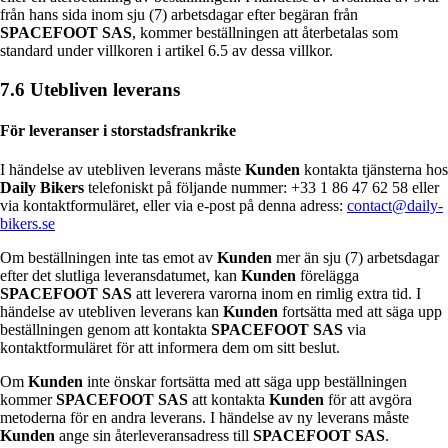
från hans sida inom sju (7) arbetsdagar efter begäran från
SPACEFOOT SAS
, kommer beställningen att återbetalas som
standard under villkoren i artikel 6.5 av dessa villkor.
7.6 Utebliven leverans
För leveranser i storstadsfrankrike
I händelse av utebliven leverans måste
Kunden
kontakta tjänsterna hos
Daily Bikers
telefoniskt på följande nummer: +33 1 86 47 62 58 eller
via kontaktformuläret, eller via e-post på denna adress:
contact@daily-
bikers.se
Om beställningen inte tas emot av
Kunden
mer än sju (7) arbetsdagar
efter det slutliga leveransdatumet, kan
Kunden
förelägga
SPACEFOOT SAS
att leverera varorna inom en rimlig extra tid. I
händelse av utebliven leverans kan
Kunden
fortsätta med att säga upp
beställningen genom att kontakta
SPACEFOOT SAS
via
kontaktformuläret för att informera dem om sitt beslut.
Om
Kunden
inte önskar fortsätta med att säga upp beställningen
kommer
SPACEFOOT SAS
att kontakta
Kunden
för att avgöra
metoderna för en andra leverans. I händelse av ny leverans måste
Kunden
ange sin återleveransadress till
SPACEFOOT SAS
.