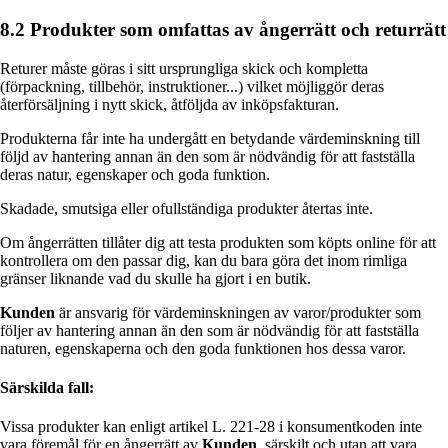
8.2 Produkter som omfattas av ångerrätt och returrätt
Returer måste göras i sitt ursprungliga skick och kompletta
(förpackning, tillbehör, instruktioner...) vilket möjliggör deras
återförsäljning i nytt skick, åtföljda av inköpsfakturan.
Produkterna får inte ha undergått en betydande värdeminskning till
följd av hantering annan än den som är nödvändig för att fastställa
deras natur, egenskaper och goda funktion.
Skadade, smutsiga eller ofullständiga produkter återtas inte.
Om ångerrätten tillåter dig att testa produkten som köpts online för att
kontrollera om den passar dig, kan du bara göra det inom rimliga
gränser liknande vad du skulle ha gjort i en butik.
Kunden
är ansvarig för värdeminskningen av varor/produkter som
följer av hantering annan än den som är nödvändig för att fastställa
naturen, egenskaperna och den goda funktionen hos dessa varor.
Särskilda fall:
Vissa produkter kan enligt artikel L. 221-28 i konsumentkoden inte
vara föremål för en ångerrätt av
Kunden
, särskilt och utan att vara