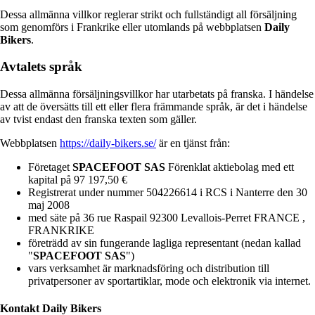
Dessa allmänna villkor reglerar strikt och fullständigt all försäljning
som genomförs i Frankrike eller utomlands på webbplatsen
Daily
Bikers
.
Avtalets språk
Dessa allmänna försäljningsvillkor har utarbetats på franska. I händelse
av att de översätts till ett eller flera främmande språk, är det i händelse
av tvist endast den franska texten som gäller.
Webbplatsen
https://daily-bikers.se/
är en tjänst från:
Företaget
SPACEFOOT SAS
Förenklat aktiebolag med ett
kapital på 97 197,50 €
Registrerat under nummer 504226614 i RCS i Nanterre den 30
maj 2008
med säte på 36 rue Raspail 92300 Levallois-Perret FRANCE ,
FRANKRIKE
företrädd av sin fungerande lagliga representant (nedan kallad
"
SPACEFOOT SAS
")
vars verksamhet är marknadsföring och distribution till
privatpersoner av sportartiklar, mode och elektronik via internet.
Kontakt
Daily Bikers