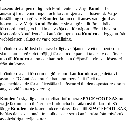
Lösenordet är personligt och konfidentiellt. Varje
Kund
är helt
ansvarig för användningen och förvaringen av sitt lösenord. Varje
beställning som görs av
Kunden
kommer att anses vara gjord av
honom själv. Varje
Kund
förbinder sig att göra allt för att hålla sitt
lösenord hemligt och att inte avslöja det för någon. För att bevara
lösenordets konfidentiella karaktär uppmanas
Kunden
att logga ut från
webbplatsen i slutet av varje beställning.
I händelse av förlust eller oavsiktligt avslöjande av ett element som
skulle kunna göra det möjligt för en tredje part att ta del av det, är det
upp till
Kunden
att omedelbart och utan dröjsmål ändra sitt lösenord
från sitt konto.
I händelse av att lösenordet glöms bort kan
Kunden
ange detta via
avsnittet "Glömt lösenord?"; han kommer då att få ett e-
postmeddelande för att återställa sitt lösenord till den e-postadress som
angavs vid hans registrering.
Kunden
är skyldig att omedelbart informera
SPACEFOOT SAS
om
varje faktum som tillåter missbruk och/eller åtkomst till kontot. Så
länge
Kunden
inte kommunicerar dessa fakta till
SPACEFOOT SAS
,
befrias den sistnämnda från allt ansvar som kan härröra från missbruk
av obehöriga tredje parter.