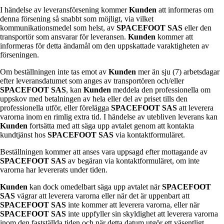
I händelse av leveransförsening kommer
Kunden
att informeras om
denna försening så snabbt som möjligt, via vilket
kommunikationsmedel som helst, av
SPACEFOOT SAS
eller den
transportör som ansvarar för leveransen.
Kunden
kommer att
informeras för detta ändamål om den uppskattade varaktigheten av
förseningen.
Om beställningen inte tas emot av
Kunden
mer än sju (7) arbetsdagar
efter leveransdatumet som anges av transportören och/eller
SPACEFOOT SAS
, kan
Kunden
meddela den professionella om
uppskov med betalningen av hela eller del av priset tills den
professionella utför, eller förelägga
SPACEFOOT SAS
att leverera
varorna inom en rimlig extra tid. I händelse av utebliven leverans kan
Kunden
fortsätta med att säga upp avtalet genom att kontakta
kundtjänst hos
SPACEFOOT SAS
via kontaktformuläret.
Beställningen kommer att anses vara uppsagd efter mottagande av
SPACEFOOT SAS
av begäran via kontaktformuläret, om inte
varorna har levererats under tiden.
Kunden
kan dock omedelbart säga upp avtalet när
SPACEFOOT
SAS
vägrar att leverera varorna eller när det är uppenbart att
SPACEFOOT SAS
inte kommer att leverera varorna, eller när
SPACEFOOT SAS
inte uppfyller sin skyldighet att leverera varorna
inom den fastställda tiden och när detta datum utgör ett väsentligt