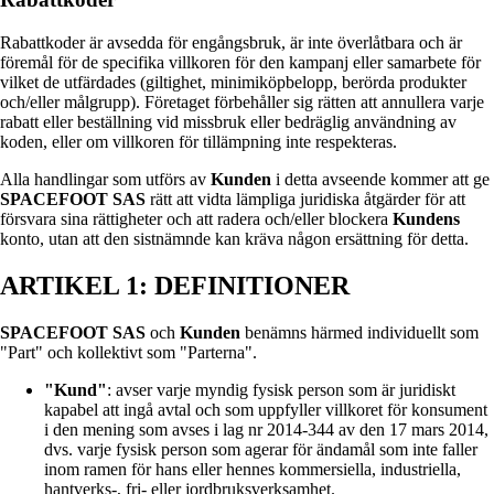
Rabattkoder är avsedda för engångsbruk, är inte överlåtbara och är
föremål för de specifika villkoren för den kampanj eller samarbete för
vilket de utfärdades (giltighet, minimiköpbelopp, berörda produkter
och/eller målgrupp). Företaget förbehåller sig rätten att annullera varje
rabatt eller beställning vid missbruk eller bedräglig användning av
koden, eller om villkoren för tillämpning inte respekteras.
Alla handlingar som utförs av
Kunden
i detta avseende kommer att ge
SPACEFOOT SAS
rätt att vidta lämpliga juridiska åtgärder för att
försvara sina rättigheter och att radera och/eller blockera
Kundens
konto, utan att den sistnämnde kan kräva någon ersättning för detta.
ARTIKEL 1: DEFINITIONER
SPACEFOOT SAS
och
Kunden
benämns härmed individuellt som
"Part" och kollektivt som "Parterna".
"Kund"
: avser varje myndig fysisk person som är juridiskt
kapabel att ingå avtal och som uppfyller villkoret för konsument
i den mening som avses i lag nr 2014-344 av den 17 mars 2014,
dvs. varje fysisk person som agerar för ändamål som inte faller
inom ramen för hans eller hennes kommersiella, industriella,
hantverks-, fri- eller jordbruksverksamhet.