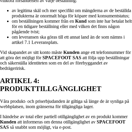
villkora försändelsen av varje beställning:
av legitima skäl och mer specifikt om mängderna av de beställda
produkterna är onormalt höga för köpare med konsumentstatus;
om beställningen kommer från en
Kund
som inte har betalat helt
för en tidigare beställning eller med vilken det finns någon
pågående tvist;
om leveransen ska göras till ett annat land än de som nämns i
artikel 7.1 Leveransplats.
Vid skapandet av sitt konto måste
Kunden
ange ett telefonnummer för
att göra det möjligt för
SPACEFOOT SAS
att följa upp beställningar
och säkerställa identiteten som en del av förebyggandet av
bedrägeririsk.
ARTIKEL 4:
PRODUKTTILLGÄNGLIGHET
Våra produkt- och priserbjudanden är giltiga så länge de är synliga på
webbplatsen, inom gränserna för tillgängliga lager.
I händelse av total eller partiell otillgänglighet av en produkt kommer
Kunden
att informeras om denna otillgänglighet av
SPACEFOOT
SAS
så snabbt som möjligt, via e-post.