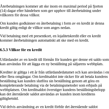
Återbetalningen kommer att ske inom en maximal period på fjorton
(14) dagar efter händelsen som ger upphov till återbetalning under
villkoren för dessa villkor.
Om kunden godkänner en återbetalning i form av en kredit är denna
kredit giltig enligt de villkor som anges nedan.
Vid betalning med ett presentkort, en lojalitetskredit eller en kredit
kommer återbetalningen automatiskt att ske med en kredit.
6.5.3 Villkor för en kredit
Utfärdandet av en kredit till förmån för kunden ger denne ett saldo som
kan användas för att lägga en ny beställning på säljarens webbplats.
Krediter är giltiga i ett år från utfärdandedatumet och kan användas i en
eller flera omgångar. Om kreditsaldot inte räcker för att betala kundens
beställning kan kunden slutföra sin beställning genom att göra en
kompletterande betalning via de betalningsmetoder som erbjuds på
webbplatsen. Om kreditsaldot överstiger kundens beställningsbelopp
kan det återstående saldot användas av kunden inom kreditens
giltighetstid.
Vid delvis användning av en kredit förblir det återstående saldot