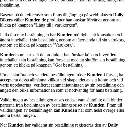
försäljning.
Baserat på de referenser som finns tillgängliga på webbplatsen
Daily
Bikers
väljer
Kunden
de produkter han önskar förvärva genom att
klicka på knappen "Lägg till i varukorgen".
I alla faser av beställningen har
Kunden
möjlighet att konsultera och
ändra innehållet i sin beställning genom att återvända till sin varukorg
genom att klicka på knappen "Varukorg".
Kunden
som har valt de produkter han önskar köpa och verifierat
innehållet i sin beställning kan fortsätta med att slutföra sin beställning
genom att klicka på knappen "Gör beställning".
För att slutföra och validera beställningen måste
Kunden
i förväg ha
accepterat dessa allmänna villkor vid skapandet av sitt konto och vid
varje uppdatering, verifierat sammanfattningen av sin beställning och
angett den olika informationen som är nödvändig för hans betalning.
Valideringen av beställningen anses endast vara slutgiltig och binder
parterna från betalningen av beställningspriset av
Kunden
. Fram till
valideringen av beställningen kan
Kunden
när som helst överge eller
ändra beställningen.
När
Kunden
har validerat sin beställning registreras den av
Daily