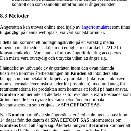
kontroll och som sannolikt inträffar under ångerperioden.
8.3 Metoder
Ångerrätten kan utövas online med hjälp av
ångerformuläret
som finns
tillgängligt på denna webbplats, via vårt kontaktformulär.
I detta fall kommer ett mottagningskvitto på en varaktig media
omedelbart att meddelas köparen i enlighet med artikel L.221-21 i
konsumentkoden. Varje annan form av ångerförklaring accepteras.
Den måste vara otvetydig och uttrycka viljan att ångra sig.
I händelse av utövande av ångerrätten inom den ovan nämnda
tidsfristen kommer återbetalningen till
Kunden
att inkludera alla
belopp som han betalat för köpet av produkten (inköpspris inklusive
moms, normala leveranskostnader för produkten), med undantag för
returkostnaderna för produkten som kommer att förbli på hans ansvar.
Kunden
kommer inte att återbetalas för eventuella extra kostnader som
är inneboende i en dyrare leveransmetod än den normala
leveransmetoden som erbjuds av
SPACEFOOT SAS
När
Kunden
har utövat sin ångerrätt sker återbetalningen senast inom
14 dagar från det datum då
SPACEFOOT SAS
informerades om
Kundens
beslut att ångra sig. Återbetalningen till
Kunden
kommer att
göras med hjälp av det betalningsmedel som användes för