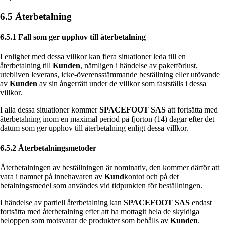
6.5 Återbetalning
6.5.1 Fall som ger upphov till återbetalning
I enlighet med dessa villkor kan flera situationer leda till en
återbetalning till
Kunden
, nämligen i händelse av paketförlust,
utebliven leverans, icke-överensstämmande beställning eller utövande
av
Kunden
av sin ångerrätt under de villkor som fastställs i dessa
villkor.
I alla dessa situationer kommer
SPACEFOOT SAS
att fortsätta med
återbetalning inom en maximal period på fjorton (14) dagar efter det
datum som ger upphov till återbetalning enligt dessa villkor.
6.5.2 Återbetalningsmetoder
Återbetalningen av beställningen är nominativ, den kommer därför att
vara i namnet på innehavaren av
Kund
kontot och på det
betalningsmedel som användes vid tidpunkten för beställningen.
I händelse av partiell återbetalning kan
SPACEFOOT SAS
endast
fortsätta med återbetalning efter att ha mottagit hela de skyldiga
beloppen som motsvarar de produkter som behålls av
Kunden
.