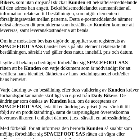
Bikers
, som utan dröjsmål skickar
Kunden
ett bekräftelsemeddelande
till den adress han angett. Bekräftelsemeddelandet sammanfattar all
information relaterad till beställningen, som utgör elementen i
försäljningsavtalet mellan parterna. Detta e-postmeddelande nämner
också adressen dit produkterna som beställts av
Kunden
kommer att
levereras, samt leveranskostnaderna att betala.
Om inte motsatsen bevisas utgör de uppgifter som registrerats av
SPACEFOOT SAS
s tjänster bevis på alla element relaterade till
beställningen, särskilt vad gäller dess natur, innehåll, pris och datum.
I syfte att bekämpa bedrägeri förbehåller sig
SPACEFOOT SAS
rätten att be
Kunden
om varje dokument som är nödvändigt för att
verifiera hans identitet, äktheten av hans betalningsmedel och/eller
hans hemvist.
Varje ändring av en beställning efter dess validering av
Kunden
kräver
förhandsgodkännande skriftligt via e-post från
Daily Bikers
. De
ändringar som önskas av
Kunden
kan, om de accepteras av
SPACEFOOT SAS
, leda till en ändring av priset (t.ex. särskilt till
följd av en produktändring), samt de ursprungligen överenskomna
leveransvillkoren i enlighet därmed (t.ex. särskilt en adressändring).
Med förbehåll för att informera den berörda
Kunden
så snabbt som
möjligt förbehåller sig
SPACEFOOT SAS
rätten att vägra eller