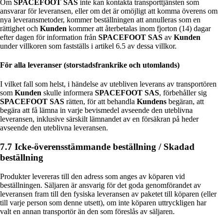
Om
SPACEFOOT SAS
inte kan kontakta transporttjänsten som
ansvarar för leveransen, eller om det är omöjligt att komma överens om
nya leveransmetoder, kommer beställningen att annulleras som en
rättighet och
Kunden
kommer att återbetalas inom fjorton (14) dagar
efter dagen för information från
SPACEFOOT SAS
av
Kunden
under villkoren som fastställs i artikel 6.5 av dessa villkor.
För alla leveranser (storstadsfrankrike och utomlands)
I vilket fall som helst, i händelse av utebliven leverans av transportören
som
Kunden
skulle informera
SPACEFOOT SAS
, förbehåller sig
SPACEFOOT SAS
rätten, för att behandla
Kundens
begäran, att
begära att få lämna in varje bevismedel avseende den uteblivna
leveransen, inklusive särskilt lämnandet av en försäkran på heder
avseende den uteblivna leveransen.
7.7 Icke-överensstämmande beställning / Skadad
beställning
Produkter levereras till den adress som anges av köparen vid
beställningen. Säljaren är ansvarig för det goda genomförandet av
leveransen fram till den fysiska leveransen av paketet till köparen (eller
till varje person som denne utsett), om inte köparen uttryckligen har
valt en annan transportör än den som föreslås av säljaren.