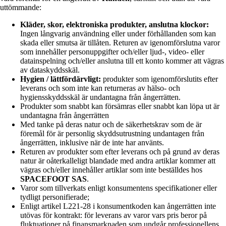
uttömmande:
Kläder, skor, elektroniska produkter, anslutna klockor:
Ingen långvarig användning eller under förhållanden som kan
skada eller smutsa är tillåten. Returen av igenomförslutna varor
som innehåller personuppgifter och/eller ljud-, video- eller
datainspelning och/eller anslutna till ett konto kommer att vägras
av dataskyddsskäl.
Hygien / lättfördärvligt:
produkter som igenomförslutits efter
leverans och som inte kan returneras av hälso- och
hygiensskyddsskäl är undantagna från ångerrätten.
Produkter som snabbt kan försämras eller snabbt kan löpa ut är
undantagna från ångerrätten
Med tanke på deras natur och de säkerhetskrav som de är
föremål för är personlig skyddsutrustning undantagen från
ångerrätten, inklusive när de inte har använts.
Returen av produkter som efter leverans och på grund av deras
natur är oåterkalleligt blandade med andra artiklar kommer att
vägras och/eller innehåller artiklar som inte beställdes hos
SPACEFOOT SAS
.
Varor som tillverkats enligt konsumentens specifikationer eller
tydligt personifierade;
Enligt artikel L221-28 i konsumentkoden kan ångerrätten inte
utövas för kontrakt: för leverans av varor vars pris beror på
fluktuationer på finansmarknaden som undgår professionellens