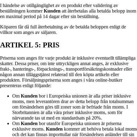
I händelse av otillgänglighet av en produkt efter validering av
beställningen kommer
Kunden
att återbetalas alla betalda belopp inom
en maximal period på 14 dagar efter sin beställning.
Köparen får då full återbetalning av de betalda beloppen enligt de
villkor som anges av säljaren.
ARTIKEL 5: PRIS
Priserna som anges för varje produkt är inklusive eventuellt tillämpliga
skatter. Dessa priser, om inte uttryckligen annat anges, är exklusive
frakt-, hanterings-, förpacknings-, transportförsäkringskostnader eller
någon annan tilläggstjänst relaterad till den köpta artikeln eller
produkten. Försäljningspriserna som anges i våra online-butiker
presenteras enligt följande:
Om
Kunden
bor i Europeiska unionen är alla priser inklusive
moms, men leverantören drar av detta belopp från totalsumman
om försändelsen görs till zoner som är befriade från moms. I
Storbritannien är alla våra priser inklusive moms, som för
närvarande tas ut med en standardsats på 20%.
Om
Kunden
bor utanför Europeiska unionen är priserna
exklusive moms.
Kunden
kommer att behöva betala lokal moms
och det kan finnas importtullar när försändelsen anländer till sin