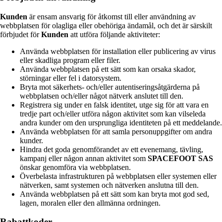
Kunden
är ensam ansvarig för åtkomst till eller användning av
webbplatsen för olagliga eller obehöriga ändamål, och det är särskilt
förbjudet för
Kunden
att utföra följande aktiviteter:
Använda webbplatsen för installation eller publicering av virus
eller skadliga program eller filer.
Använda webbplatsen på ett sätt som kan orsaka skador,
störningar eller fel i datorsystem.
Bryta mot säkerhets- och/eller autentiseringsåtgärderna på
webbplatsen och/eller något nätverk anslutet till den.
Registrera sig under en falsk identitet, utge sig för att vara en
tredje part och/eller utföra någon aktivitet som kan vilseleda
andra kunder om den ursprungliga identiteten på ett meddelande.
Använda webbplatsen för att samla personuppgifter om andra
kunder.
Hindra det goda genomförandet av ett evenemang, tävling,
kampanj eller någon annan aktivitet som
SPACEFOOT SAS
önskar genomföra via webbplatsen.
Överbelasta infrastrukturen på webbplatsen eller systemen eller
nätverken, samt systemen och nätverken anslutna till den.
Använda webbplatsen på ett sätt som kan bryta mot god sed,
lagen, moralen eller den allmänna ordningen.
Rabattkoder