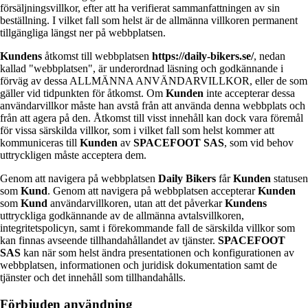
försäljningsvillkor, efter att ha verifierat sammanfattningen av sin
beställning. I vilket fall som helst är de allmänna villkoren permanent
tillgängliga längst ner på webbplatsen.
Kundens
åtkomst till webbplatsen
https://daily-bikers.se/
, nedan
kallad "webbplatsen", är underordnad läsning och godkännande i
förväg av dessa ALLMÄNNA ANVÄNDARVILLKOR, eller de som
gäller vid tidpunkten för åtkomst. Om
Kunden
inte accepterar dessa
användarvillkor måste han avstå från att använda denna webbplats och
från att agera på den. Åtkomst till visst innehåll kan dock vara föremål
för vissa särskilda villkor, som i vilket fall som helst kommer att
kommuniceras till
Kunden
av
SPACEFOOT SAS
, som vid behov
uttryckligen måste acceptera dem.
Genom att navigera på webbplatsen
Daily Bikers
får
Kunden
statusen
som
Kund
. Genom att navigera på webbplatsen accepterar
Kunden
som
Kund
användarvillkoren, utan att det påverkar
Kundens
uttryckliga godkännande av de allmänna avtalsvillkoren,
integritetspolicyn, samt i förekommande fall de särskilda villkor som
kan finnas avseende tillhandahållandet av tjänster.
SPACEFOOT
SAS
kan när som helst ändra presentationen och konfigurationen av
webbplatsen, informationen och juridisk dokumentation samt de
tjänster och det innehåll som tillhandahålls.
Förbjuden användning