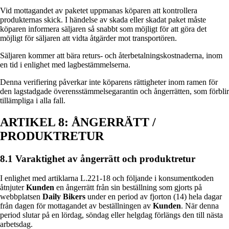
Vid mottagandet av paketet uppmanas köparen att kontrollera
produkternas skick. I händelse av skada eller skadat paket måste
köparen informera säljaren så snabbt som möjligt för att göra det
möjligt för säljaren att vidta åtgärder mot transportören.
Säljaren kommer att bära returs- och återbetalningskostnaderna, inom
en tid i enlighet med lagbestämmelserna.
Denna verifiering påverkar inte köparens rättigheter inom ramen för
den lagstadgade överensstämmelsegarantin och ångerrätten, som förblir
tillämpliga i alla fall.
ARTIKEL 8: ÅNGERRÄTT /
PRODUKTRETUR
8.1 Varaktighet av ångerrätt och produktretur
I enlighet med artiklarna L.221-18 och följande i konsumentkoden
åtnjuter
Kunden
en ångerrätt från sin beställning som gjorts på
webbplatsen
Daily Bikers
under en period av fjorton (14) hela dagar
från dagen för mottagandet av beställningen av
Kunden
. När denna
period slutar på en lördag, söndag eller helgdag förlängs den till nästa
arbetsdag.