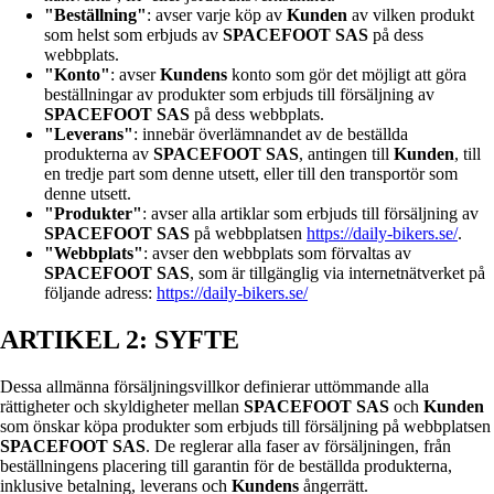
"Beställning"
: avser varje köp av
Kunden
av vilken produkt
som helst som erbjuds av
SPACEFOOT SAS
på dess
webbplats.
"Konto"
: avser
Kundens
konto som gör det möjligt att göra
beställningar av produkter som erbjuds till försäljning av
SPACEFOOT SAS
på dess webbplats.
"Leverans"
: innebär överlämnandet av de beställda
produkterna av
SPACEFOOT SAS
, antingen till
Kunden
, till
en tredje part som denne utsett, eller till den transportör som
denne utsett.
"Produkter"
: avser alla artiklar som erbjuds till försäljning av
SPACEFOOT SAS
på webbplatsen
https://daily-bikers.se/
.
"Webbplats"
: avser den webbplats som förvaltas av
SPACEFOOT SAS
, som är tillgänglig via internetnätverket på
följande adress:
https://daily-bikers.se/
ARTIKEL 2: SYFTE
Dessa allmänna försäljningsvillkor definierar uttömmande alla
rättigheter och skyldigheter mellan
SPACEFOOT SAS
och
Kunden
som önskar köpa produkter som erbjuds till försäljning på webbplatsen
SPACEFOOT SAS
. De reglerar alla faser av försäljningen, från
beställningens placering till garantin för de beställda produkterna,
inklusive betalning, leverans och
Kundens
ångerrätt.