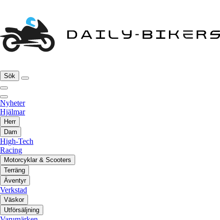
Sök
Nyheter
Hjälmar
Herr
Dam
High-Tech
Racing
Motorcyklar & Scooters
Terräng
Äventyr
Verkstad
Väskor
Utförsäljning
Varumärken