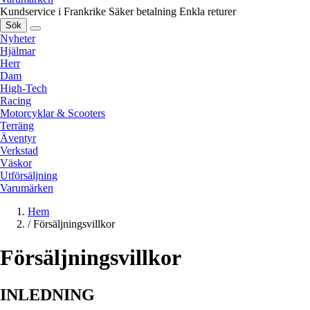
Kundservice i Frankrike
Säker betalning
Enkla returer
Sök
Nyheter
Hjälmar
Herr
Dam
High-Tech
Racing
Motorcyklar & Scooters
Terräng
Äventyr
Verkstad
Väskor
Utförsäljning
Varumärken
Hem
/
Försäljningsvillkor
Försäljningsvillkor
INLEDNING