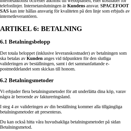
internetåtkomst och/eller åtkomst till webbplatsen, eller kostnader för
telefonlinjer. Internetanslutningen är
Kundens
ansvar.
SPACEFOOT
SAS
kan inte hållas ansvarig för kvaliteten på den linje som erbjuds av
internetleverantören.
ARTIKEL 6: BETALNING
6.1 Betalningsbelopp
Det totala beloppet (inklusive leveranskostnader) av betalningen som
ska betalas av
Kunden
anges vid tidpunkten för den slutliga
valideringen av beställningen, samt i det sammanfattande e-
postmeddelandet som skickas till honom.
6.2 Betalningsmetoder
Vi erbjuder flera betalningsmetoder för att underlätta dina köp, varav
några är beroende av faktureringsland.
I steg 4 av valideringen av din beställning kommer alla tillgängliga
betalningsmetoder att presenteras.
Du kan också hitta våra huvudsakliga betalningsmetoder på sidan
Betalningsmetod.