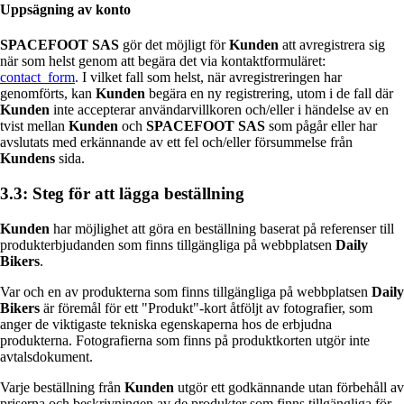
Uppsägning av konto
SPACEFOOT SAS
gör det möjligt för
Kunden
att avregistrera sig
när som helst genom att begära det via kontaktformuläret:
contact_form
. I vilket fall som helst, när avregistreringen har
genomförts, kan
Kunden
begära en ny registrering, utom i de fall där
Kunden
inte accepterar användarvillkoren och/eller i händelse av en
tvist mellan
Kunden
och
SPACEFOOT SAS
som pågår eller har
avslutats med erkännande av ett fel och/eller försummelse från
Kundens
sida.
3.3: Steg för att lägga beställning
Kunden
har möjlighet att göra en beställning baserat på referenser till
produkterbjudanden som finns tillgängliga på webbplatsen
Daily
Bikers
.
Var och en av produkterna som finns tillgängliga på webbplatsen
Daily
Bikers
är föremål för ett "Produkt"-kort åtföljt av fotografier, som
anger de viktigaste tekniska egenskaperna hos de erbjudna
produkterna. Fotografierna som finns på produktkorten utgör inte
avtalsdokument.
Varje beställning från
Kunden
utgör ett godkännande utan förbehåll av
priserna och beskrivningen av de produkter som finns tillgängliga för