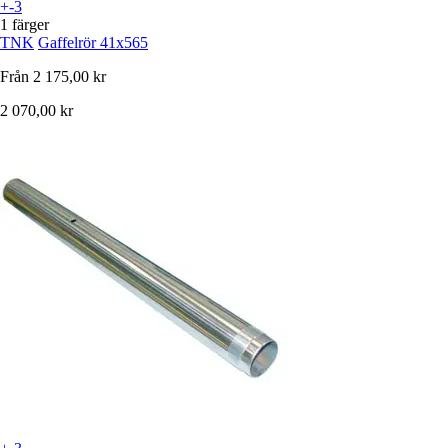
+-3
1 färger
TNK
Gaffelrör 41x565
Från
2 175,00 kr
2 070,00 kr