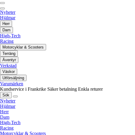
Nyheter
Hjälmar
Herr
Dam
High-Tech
Racing
Motorcyklar & Scooters
Terräng
Äventyr
Verkstad
Väskor
Utförsäljning
Varumärken
Kundservice i Frankrike
Säker betalning
Enkla returer
Sök
Nyheter
Hjälmar
Herr
Dam
High-Tech
Racing
Motorcyklar & Scooters