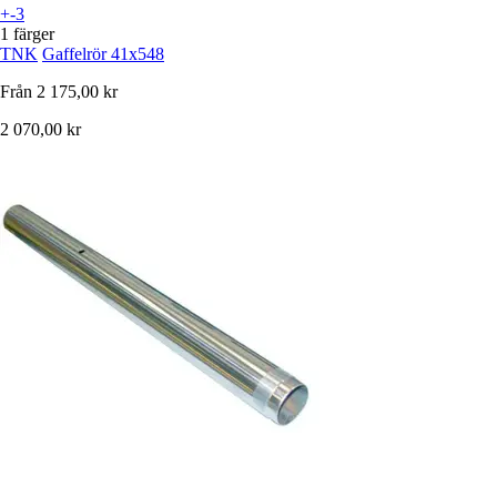
+-3
1 färger
TNK
Gaffelrör 41x548
Från
2 175,00 kr
2 070,00 kr