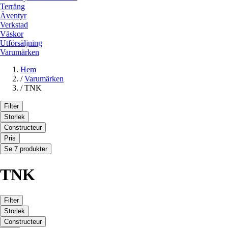
Terräng
Äventyr
Verkstad
Väskor
Utförsäljning
Varumärken
Hem
/
Varumärken
/
TNK
Filter
Storlek
Constructeur
Pris
Se 7 produkter
TNK
Filter
Storlek
Constructeur