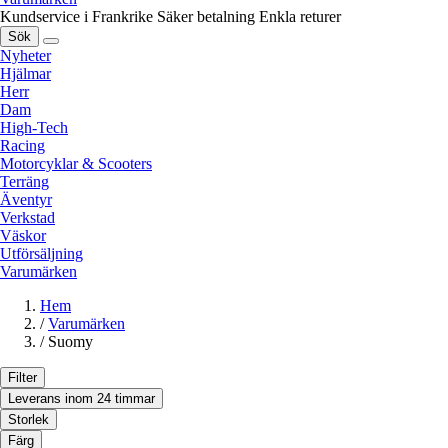
Kundservice i Frankrike
Säker betalning
Enkla returer
Sök
Nyheter
Hjälmar
Herr
Dam
High-Tech
Racing
Motorcyklar & Scooters
Terräng
Äventyr
Verkstad
Väskor
Utförsäljning
Varumärken
Hem
/
Varumärken
/
Suomy
Filter
Leverans inom 24 timmar
Storlek
Färg