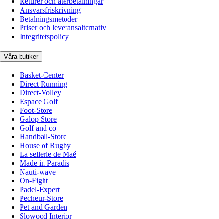
Returer och återbetalningar
Ansvarsfriskrivning
Betalningsmetoder
Priser och leveransalternativ
Integritetspolicy
Våra butiker
Basket-Center
Direct Running
Direct-Volley
Espace Golf
Foot-Store
Galop Store
Golf and co
Handball-Store
House of Rugby
La sellerie de Maé
Made in Paradis
Nauti-wave
On-Fight
Padel-Expert
Pecheur-Store
Pet and Garden
Slowood Interior