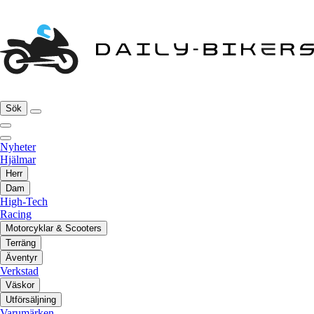
Sök
Nyheter
Hjälmar
Herr
Dam
High-Tech
Racing
Motorcyklar & Scooters
Terräng
Äventyr
Verkstad
Väskor
Utförsäljning
Varumärken