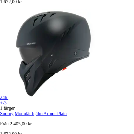
1 672,00 kr
24h
+-3
1 färger
Suomy
Modulär hjälm Armor Plain
Från
2 405,00 kr
1 672,00 kr