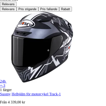
Relevans
Relevans
Pris stigande
Pris fallande
Rabatt
24h
+-3
1 färger
Suomy
Helhjälm för motorcykel Track-1
Från
4 339,00 kr