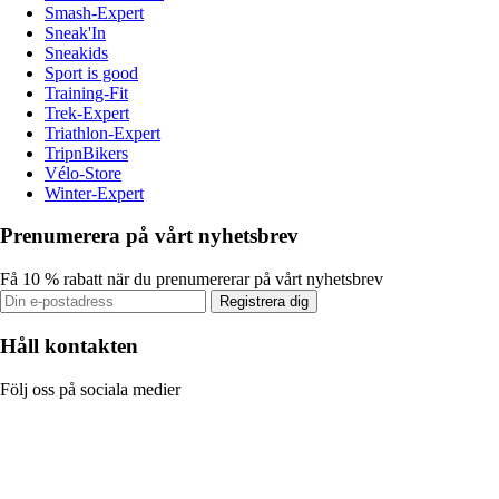
Smash-Expert
Sneak'In
Sneakids
Sport is good
Training-Fit
Trek-Expert
Triathlon-Expert
TripnBikers
Vélo-Store
Winter-Expert
Prenumerera på vårt nyhetsbrev
Få 10 % rabatt när du prenumererar på vårt nyhetsbrev
Registrera dig
Håll kontakten
Följ oss på sociala medier