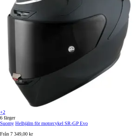
+2
6 färger
Suomy
Helhjälm för motorcykel SR-GP Evo
Från
7 349,00 kr