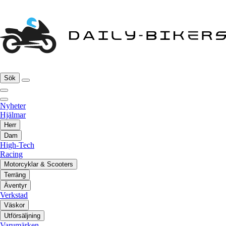
Sök
Nyheter
Hjälmar
Herr
Dam
High-Tech
Racing
Motorcyklar & Scooters
Terräng
Äventyr
Verkstad
Väskor
Utförsäljning
Varumärken