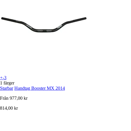
+-3
1 färger
Starbar
Handtag Booster MX 2014
Från
977,00 kr
814,00 kr