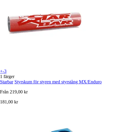
+-3
1 färger
Starbar
Styrskum för styren med styrstång MX/Enduro
Från
219,00 kr
181,00 kr