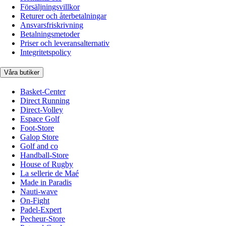
Försäljningsvillkor
Returer och återbetalningar
Ansvarsfriskrivning
Betalningsmetoder
Priser och leveransalternativ
Integritetspolicy
Våra butiker
Basket-Center
Direct Running
Direct-Volley
Espace Golf
Foot-Store
Galop Store
Golf and co
Handball-Store
House of Rugby
La sellerie de Maé
Made in Paradis
Nauti-wave
On-Fight
Padel-Expert
Pecheur-Store