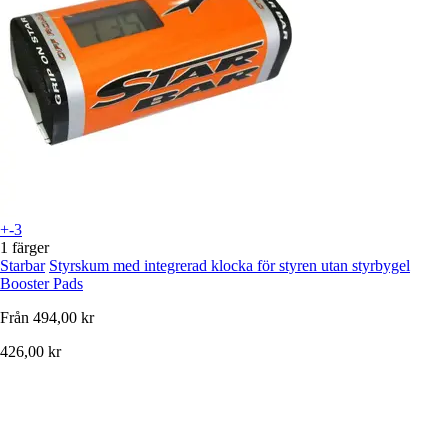
+-3
1 färger
Starbar
Styrskum med integrerad klocka för styren utan styrbygel
Booster Pads
Från
494,00 kr
426,00 kr