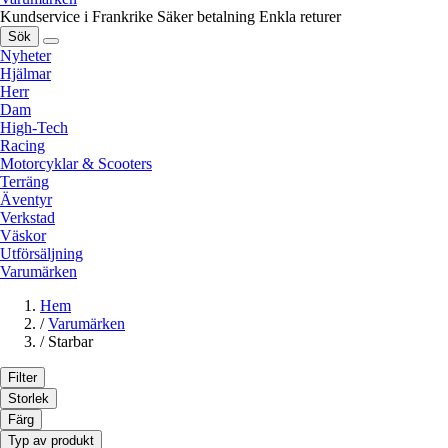
Kundservice i Frankrike
Säker betalning
Enkla returer
Sök
Nyheter
Hjälmar
Herr
Dam
High-Tech
Racing
Motorcyklar & Scooters
Terräng
Äventyr
Verkstad
Väskor
Utförsäljning
Varumärken
Hem
/
Varumärken
/
Starbar
Filter
Storlek
Färg
Typ av produkt