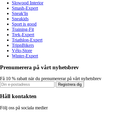
Slowood Interior
Smash-Expert
Sneak'In
Sneakids
Sport is good
Training-Fit
Trek-Expert
Triathlon-Expert
TripnBikers
Vélo-Store
Winter-Expert
Prenumerera på vårt nyhetsbrev
Få 10 % rabatt när du prenumererar på vårt nyhetsbrev
Registrera dig
Håll kontakten
Följ oss på sociala medier