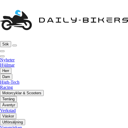
Sök
Nyheter
Hjälmar
Herr
Dam
High-Tech
Racing
Motorcyklar & Scooters
Terräng
Äventyr
Verkstad
Väskor
Utförsäljning
Varumärken