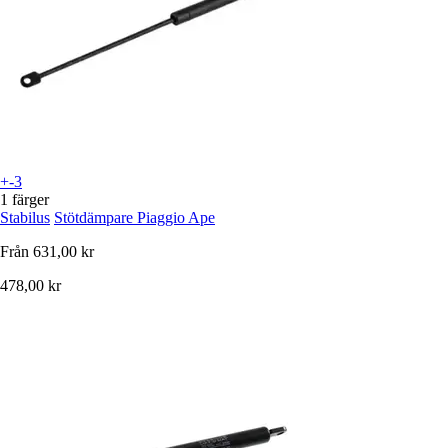
+-3
1 färger
Stabilus
Stötdämpare Piaggio Ape
Från
631,00 kr
478,00 kr