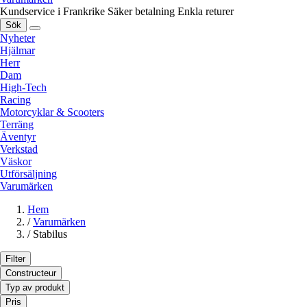
Kundservice i Frankrike
Säker betalning
Enkla returer
Sök
Nyheter
Hjälmar
Herr
Dam
High-Tech
Racing
Motorcyklar & Scooters
Terräng
Äventyr
Verkstad
Väskor
Utförsäljning
Varumärken
Hem
/
Varumärken
/
Stabilus
Filter
Constructeur
Typ av produkt
Pris