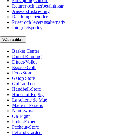
Försäljningsvillkor
Returer och återbetalningar
Ansvarsfriskrivning
Betalningsmetoder
Priser och leveransalternativ
Integritetspolicy
Våra butiker
Basket-Center
Direct Running
Direct-Volley
Espace Golf
Foot-Store
Galop Store
Golf and co
Handball-Store
House of Rugby
La sellerie de Maé
Made in Paradis
Nauti-wave
On-Fight
Padel-Expert
Pecheur-Store
Pet and Garden