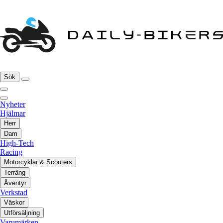
Sök
Nyheter
Hjälmar
Herr
Dam
High-Tech
Racing
Motorcyklar & Scooters
Terräng
Äventyr
Verkstad
Väskor
Utförsäljning
Varumärken