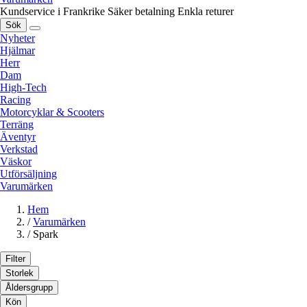
Kundservice i Frankrike
Säker betalning
Enkla returer
Sök
Nyheter
Hjälmar
Herr
Dam
High-Tech
Racing
Motorcyklar & Scooters
Terräng
Äventyr
Verkstad
Väskor
Utförsäljning
Varumärken
Hem
/
Varumärken
/
Spark
Filter
Storlek
Åldersgrupp
Kön