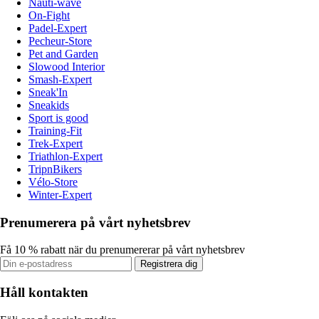
Nauti-wave
On-Fight
Padel-Expert
Pecheur-Store
Pet and Garden
Slowood Interior
Smash-Expert
Sneak'In
Sneakids
Sport is good
Training-Fit
Trek-Expert
Triathlon-Expert
TripnBikers
Vélo-Store
Winter-Expert
Prenumerera på vårt nyhetsbrev
Få 10 % rabatt när du prenumererar på vårt nyhetsbrev
Registrera dig
Håll kontakten