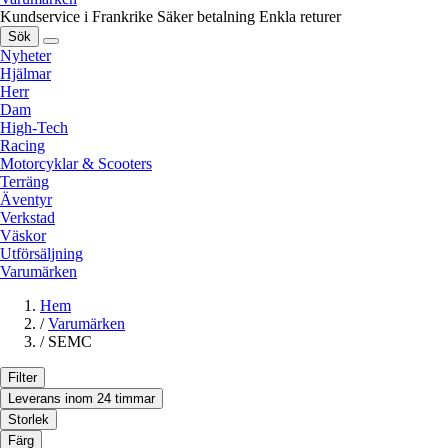
Kundservice i Frankrike
Säker betalning
Enkla returer
Sök
Nyheter
Hjälmar
Herr
Dam
High-Tech
Racing
Motorcyklar & Scooters
Terräng
Äventyr
Verkstad
Väskor
Utförsäljning
Varumärken
Hem
/
Varumärken
/
SEMC
Filter
Leverans inom 24 timmar
Storlek
Färg