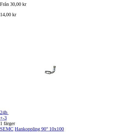
Från
30,00 kr
14,00 kr
24h
+-3
1 färger
SEMC
Hankoppling 90° 10x100