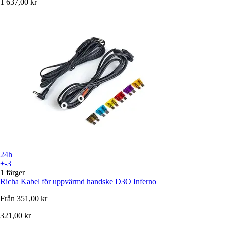
1 637,00 kr
24h
+-3
1 färger
Richa
Kabel för uppvärmd handske D3O Inferno
Från
351,00 kr
321,00 kr