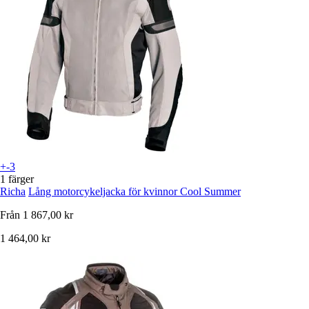
+-3
1 färger
Richa
Lång motorcykeljacka för kvinnor Cool Summer
Från
1 867,00 kr
1 464,00 kr