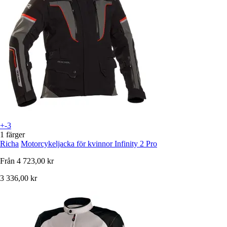
+-3
1 färger
Richa
Motorcykeljacka för kvinnor Infinity 2 Pro
Från
4 723,00 kr
3 336,00 kr