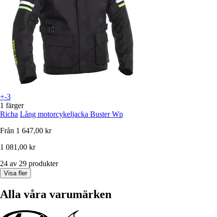
+-3
1 färger
Richa
Lång motorcykeljacka Buster Wp
Från
1 647,00 kr
1 081,00 kr
24 av 29 produkter
Visa fler
Alla våra varumärken