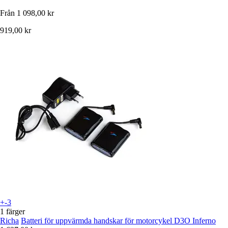
Från
1 098,00 kr
919,00 kr
+-3
1 färger
Richa
Batteri för uppvärmda handskar för motorcykel D3O Inferno