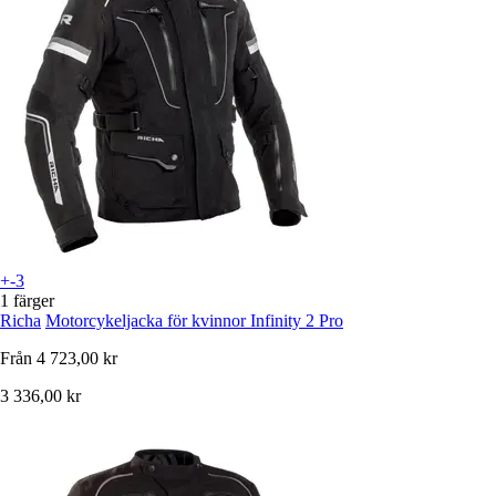
+-3
1 färger
Richa
Motorcykeljacka för kvinnor Infinity 2 Pro
Från
4 723,00 kr
3 336,00 kr