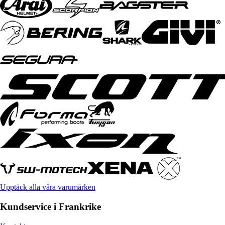
Upptäck alla våra varumärken
Kundservice i Frankrike