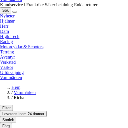
Kundservice i Frankrike
Säker betalning
Enkla returer
Sök
Nyheter
Hjälmar
Herr
Dam
High-Tech
Racing
Motorcyklar & Scooters
Terräng
Äventyr
Verkstad
Väskor
Utförsäljning
Varumärken
Hem
/
Varumärken
/
Richa
Filter
Leverans inom 24 timmar
Storlek
Färg