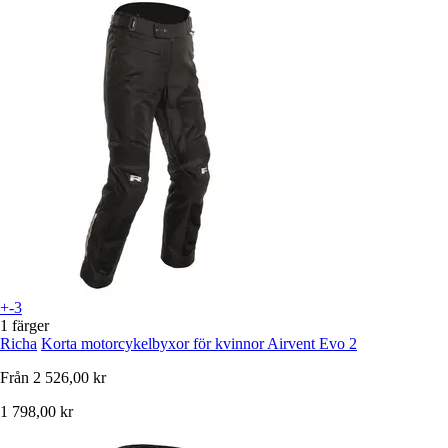
+-3
1 färger
Richa
Korta motorcykelbyxor för kvinnor Airvent Evo 2
Från
2 526,00 kr
1 798,00 kr