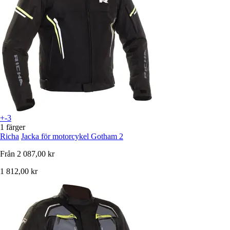
+-3
1 färger
Richa
Jacka för motorcykel Gotham 2
Från
2 087,00 kr
1 812,00 kr