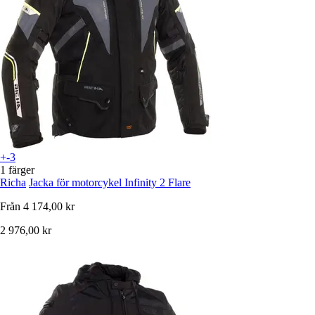
+-3
1 färger
Richa
Jacka för motorcykel Infinity 2 Flare
Från
4 174,00 kr
2 976,00 kr