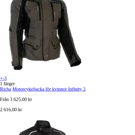
+-3
1 färger
Richa
Motorcykeljacka för kvinnor Infinity 2
Från
3 625,00 kr
2 616,00 kr