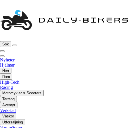
Sök
Nyheter
Hjälmar
Herr
Dam
High-Tech
Racing
Motorcyklar & Scooters
Terräng
Äventyr
Verkstad
Väskor
Utförsäljning
Varumärken