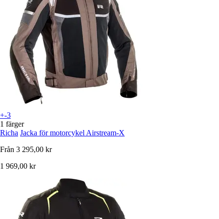
+-3
1 färger
Richa
Jacka för motorcykel Airstream-X
Från
3 295,00 kr
1 969,00 kr