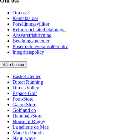
Om oss
Om oss?
Kontakta oss
Försäljningsvillkor
Returer och återbetalningar
Ansvarsfriskrivning
Betalningsmetoder
Priser och leveransalternativ
Integritetspolicy
Våra butiker
Basket-Center
Direct Running
Direct-Volley
Espace Golf
Foot-Store
Galop Store
Golf and co
Handball-Store
House of Rugby
La sellerie de Maé
Made in Paradis
Nauti-wave