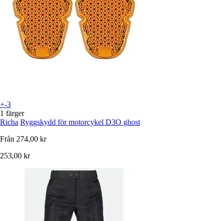
+-3
1 färger
Richa
Ryggskydd för motorcykel D3O ghost
Från
274,00 kr
253,00 kr