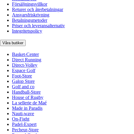
Försäljningsvillkor
Returer och återbetalningar
Ansvarsfriskrivning
Betalningsmetoder
Priser och leveransalternativ
Integritetspolicy
Våra butiker
Basket-Center
Direct Running
Direct-Volley
Espace Golf
Foot-Store
Galop Store
Golf and co
Handball-Store
House of Rugby
La sellerie de Maé
Made in Paradis
Nauti-wave
On-Fight
Padel-Expert
Pecheur-Store