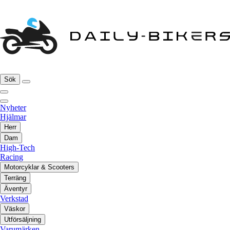
Sök
Nyheter
Hjälmar
Herr
Dam
High-Tech
Racing
Motorcyklar & Scooters
Terräng
Äventyr
Verkstad
Väskor
Utförsäljning
Varumärken