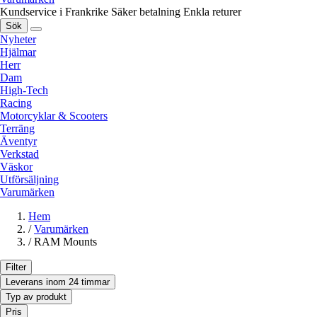
Kundservice i Frankrike
Säker betalning
Enkla returer
Sök
Nyheter
Hjälmar
Herr
Dam
High-Tech
Racing
Motorcyklar & Scooters
Terräng
Äventyr
Verkstad
Väskor
Utförsäljning
Varumärken
Hem
/
Varumärken
/
RAM Mounts
Filter
Leverans inom 24 timmar
Typ av produkt
Pris