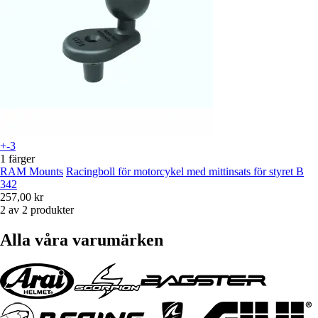
+-3
1 färger
RAM Mounts
Racingboll för motorcykel med mittinsats för styret B
342
257,00 kr
2 av 2 produkter
Alla våra varumärken