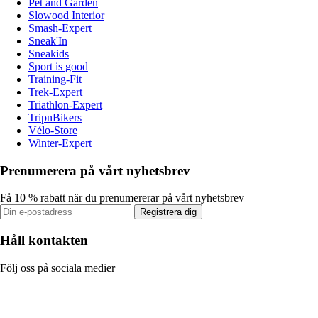
Pet and Garden
Slowood Interior
Smash-Expert
Sneak'In
Sneakids
Sport is good
Training-Fit
Trek-Expert
Triathlon-Expert
TripnBikers
Vélo-Store
Winter-Expert
Prenumerera på vårt nyhetsbrev
Få 10 % rabatt när du prenumererar på vårt nyhetsbrev
Registrera dig
Håll kontakten
Följ oss på sociala medier