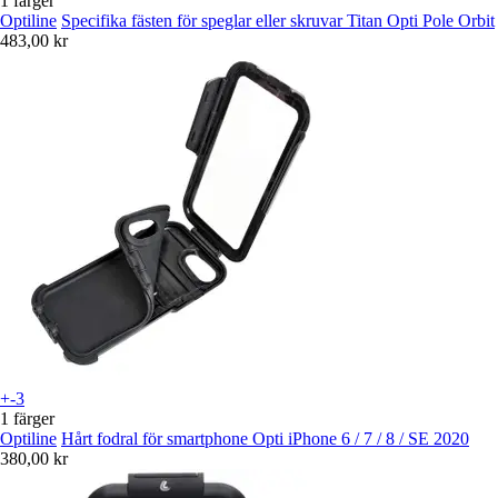
1 färger
Optiline
Specifika fästen för speglar eller skruvar Titan Opti Pole Orbit
483,00 kr
+-3
1 färger
Optiline
Hårt fodral för smartphone Opti iPhone 6 / 7 / 8 / SE 2020
380,00 kr