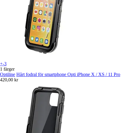
+-3
1 färger
Optiline
Hårt fodral för smartphone Opti iPhone X / XS / 11 Pro
420,00 kr