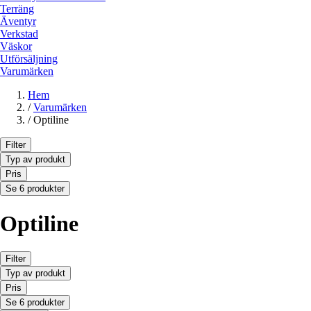
Terräng
Äventyr
Verkstad
Väskor
Utförsäljning
Varumärken
Hem
/
Varumärken
/
Optiline
Filter
Typ av produkt
Pris
Se 6 produkter
Optiline
Filter
Typ av produkt
Pris
Se 6 produkter