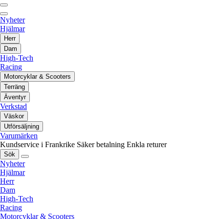
Nyheter
Hjälmar
Herr
Dam
High-Tech
Racing
Motorcyklar & Scooters
Terräng
Äventyr
Verkstad
Väskor
Utförsäljning
Varumärken
Kundservice i Frankrike
Säker betalning
Enkla returer
Sök
Nyheter
Hjälmar
Herr
Dam
High-Tech
Racing
Motorcyklar & Scooters