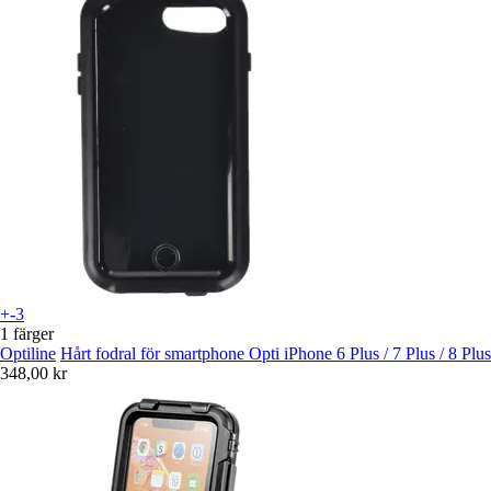
+-3
1 färger
Optiline
Hårt fodral för smartphone Opti iPhone 6 Plus / 7 Plus / 8 Plus
348,00 kr