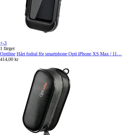
+-3
1 färger
Optiline
Hårt fodral för smartphone Opti iPhone XS Max / 11…
414,00 kr