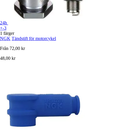
24h
+-3
1 färger
NGK
Tändstift för motorcykel
Från
72,00 kr
48,00 kr