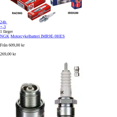
24h
+-3
1 färger
NGK
Motorcykelbatteri IMR9E-9HES
Från
609,00 kr
269,00 kr