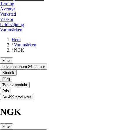
Terräng
Äventyr
Verkstad
Väskor
Utförsäljning
Varumärken
Hem
/
Varumärken
/
NGK
Filter
Leverans inom 24 timmar
Storlek
Färg
Typ av produkt
Pris
Se 499 produkter
NGK
Filter