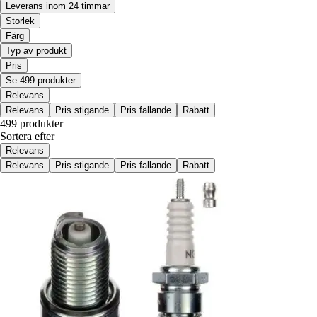
Leverans inom 24 timmar
Storlek
Färg
Typ av produkt
Pris
Se 499 produkter
Relevans
Relevans
Pris stigande
Pris fallande
Rabatt
499 produkter
Sortera efter
Relevans
Relevans
Pris stigande
Pris fallande
Rabatt