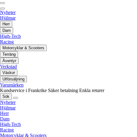
Nyheter
Hjälmar
Herr
Dam
High-Tech
Racing
Motorcyklar & Scooters
Terräng
Äventyr
Verkstad
Väskor
Utförsäljning
Varumärken
Kundservice i Frankrike
Säker betalning
Enkla returer
Sök
Nyheter
Hjälmar
Herr
Dam
High-Tech
Racing
Motorcyklar & Scooters