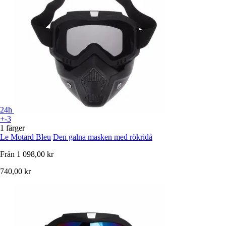
24h
+-3
1 färger
Le Motard Bleu
Den galna masken med rökridå
Från
1 098,00 kr
740,00 kr