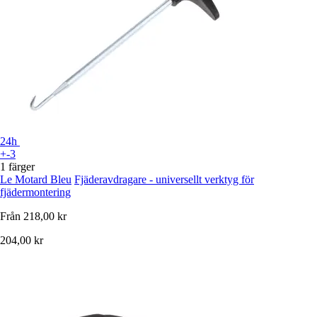
24h
+-3
1 färger
Le Motard Bleu
Fjäderavdragare - universellt verktyg för
fjädermontering
Från
218,00 kr
204,00 kr