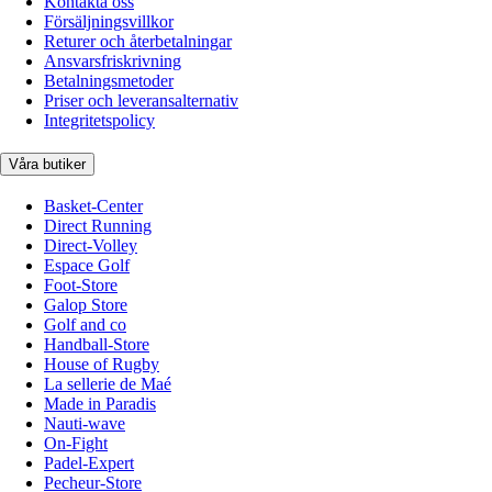
Kontakta oss
Försäljningsvillkor
Returer och återbetalningar
Ansvarsfriskrivning
Betalningsmetoder
Priser och leveransalternativ
Integritetspolicy
Våra butiker
Basket-Center
Direct Running
Direct-Volley
Espace Golf
Foot-Store
Galop Store
Golf and co
Handball-Store
House of Rugby
La sellerie de Maé
Made in Paradis
Nauti-wave
On-Fight
Padel-Expert
Pecheur-Store