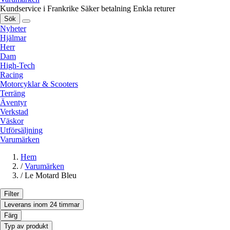
Kundservice i Frankrike
Säker betalning
Enkla returer
Sök
Nyheter
Hjälmar
Herr
Dam
High-Tech
Racing
Motorcyklar & Scooters
Terräng
Äventyr
Verkstad
Väskor
Utförsäljning
Varumärken
Hem
/
Varumärken
/
Le Motard Bleu
Filter
Leverans inom 24 timmar
Färg
Typ av produkt