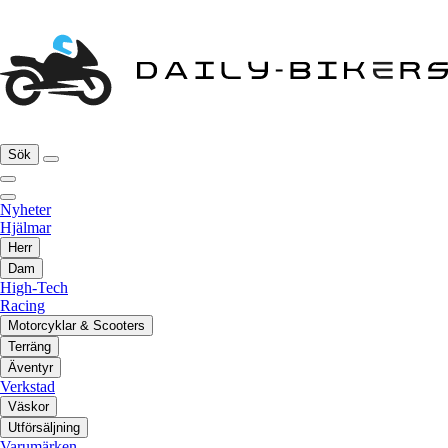
Sök
Nyheter
Hjälmar
Herr
Dam
High-Tech
Racing
Motorcyklar & Scooters
Terräng
Äventyr
Verkstad
Väskor
Utförsäljning
Varumärken