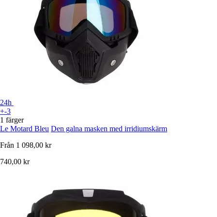
24h
+-3
1 färger
Le Motard Bleu
Den galna masken med irridiumskärm
Från
1 098,00 kr
740,00 kr