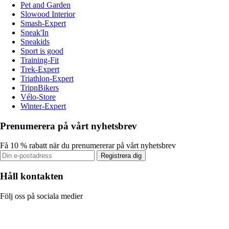
Pet and Garden
Slowood Interior
Smash-Expert
Sneak'In
Sneakids
Sport is good
Training-Fit
Trek-Expert
Triathlon-Expert
TripnBikers
Vélo-Store
Winter-Expert
Prenumerera på vårt nyhetsbrev
Få 10 % rabatt när du prenumererar på vårt nyhetsbrev
Registrera dig
Håll kontakten
Följ oss på sociala medier