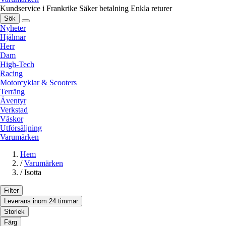
Kundservice i Frankrike
Säker betalning
Enkla returer
Sök
Nyheter
Hjälmar
Herr
Dam
High-Tech
Racing
Motorcyklar & Scooters
Terräng
Äventyr
Verkstad
Väskor
Utförsäljning
Varumärken
Hem
/
Varumärken
/
Isotta
Filter
Leverans inom 24 timmar
Storlek
Färg