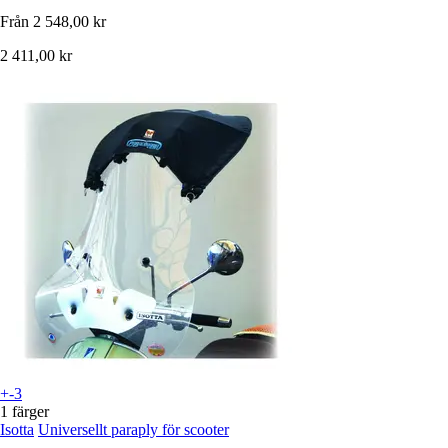
Från
2 548,00 kr
2 411,00 kr
+-3
1 färger
Isotta
Universellt paraply för scooter