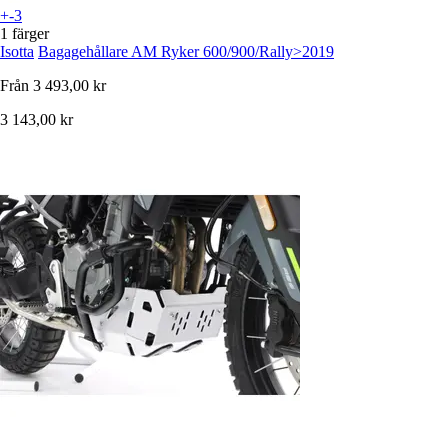
+-3
1 färger
Isotta
Bagagehållare AM Ryker 600/900/Rally>2019
Från
3 493,00 kr
3 143,00 kr