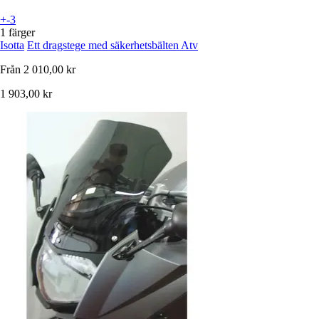
+-3
1 färger
Isotta
Ett dragstege med säkerhetsbälten Atv
Från
2 010,00 kr
1 903,00 kr