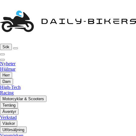
Sök
Nyheter
Hjälmar
Herr
Dam
High-Tech
Racing
Motorcyklar & Scooters
Terräng
Äventyr
Verkstad
Väskor
Utförsäljning
Varumärken