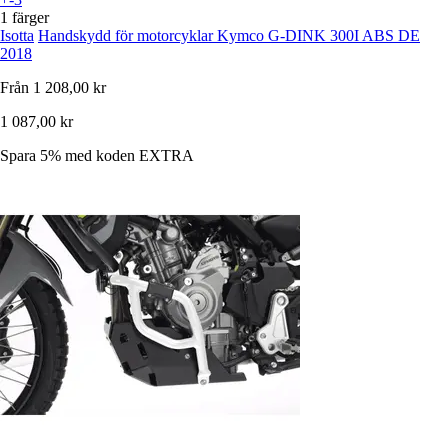
1 färger
Isotta
Handskydd för motorcyklar Kymco G-DINK 300I ABS DE
2018
Från
1 208,00 kr
1 087,00 kr
Spara 5%
med koden
EXTRA