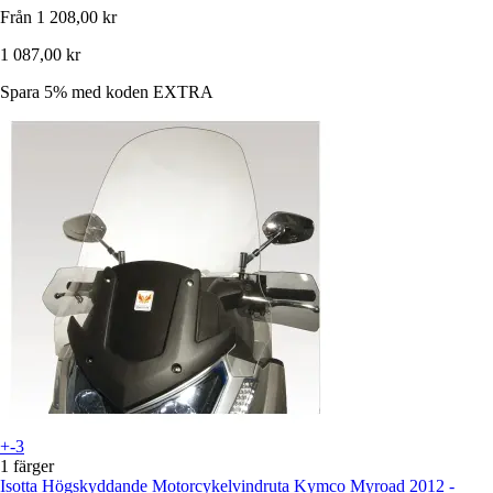
Från
1 208,00 kr
1 087,00 kr
Spara 5%
med koden
EXTRA
+-3
1 färger
Isotta
Högskyddande Motorcykelvindruta Kymco Myroad 2012 -