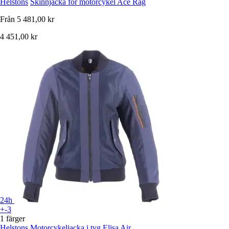
Helstons
Skinnjacka för motorcykel Ace Rag
Från
5 481,00 kr
4 451,00 kr
24h
+-3
1 färger
Helstons
Motorcykeljacka i tyg Elisa Air