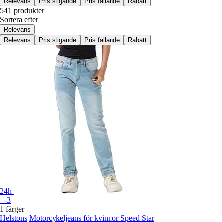
Relevans
Pris stigande
Pris fallande
Rabatt
541 produkter
Sortera efter
Relevans
Relevans
Pris stigande
Pris fallande
Rabatt
24h
+-3
1 färger
Helstons
Motorcykeljeans för kvinnor Speed Star