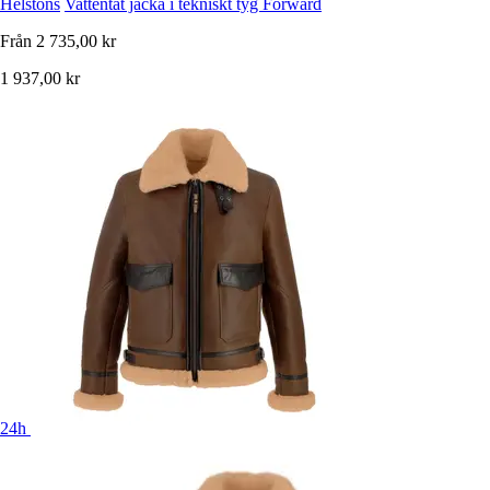
Helstons
Vattentät jacka i tekniskt tyg Forward
Från
2 735,00 kr
1 937,00 kr
24h