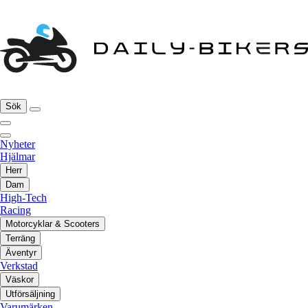
Sök
Nyheter
Hjälmar
Herr
Dam
High-Tech
Racing
Motorcyklar & Scooters
Terräng
Äventyr
Verkstad
Väskor
Utförsäljning
Varumärken