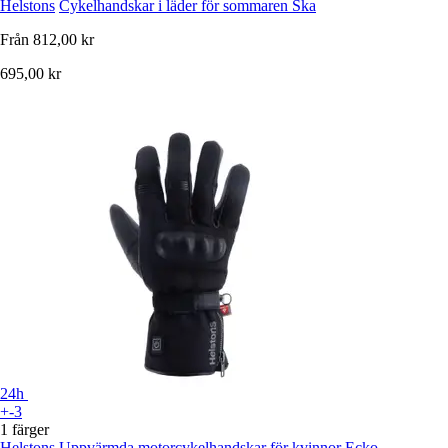
Helstons
Cykelhandskar i läder för sommaren Ska
Från
812,00 kr
695,00 kr
24h
+-3
1 färger
Helstons
Uppvärmda motorcykelhandskar för kvinnor Ecko