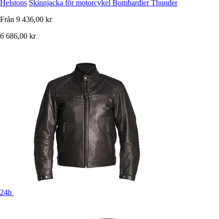
Helstons
Skinnjacka för motorcykel Bombardier Thunder
Från
9 436,00 kr
6 686,00 kr
24h