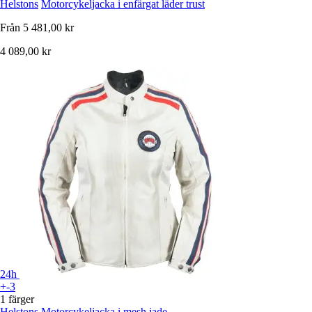
Helstons
Motorcykeljacka i enfärgat läder trust
Från
5 481,00 kr
4 089,00 kr
24h
+-3
1 färger
Helstons
Motorcykeljacka i mesh jade