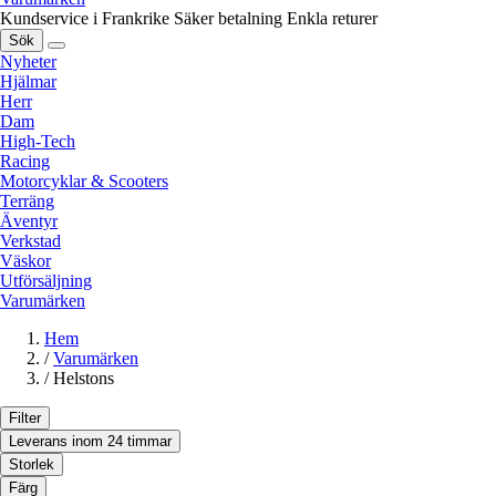
Kundservice i Frankrike
Säker betalning
Enkla returer
Sök
Nyheter
Hjälmar
Herr
Dam
High-Tech
Racing
Motorcyklar & Scooters
Terräng
Äventyr
Verkstad
Väskor
Utförsäljning
Varumärken
Hem
/
Varumärken
/
Helstons
Filter
Leverans inom 24 timmar
Storlek
Färg