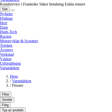
Kundservice i Frankrike
Säker betalning
Enkla returer
Sök
Nyheter
Hjälmar
Herr
Dam
High-Tech
Racing
Motorcyklar & Scooters
Terräng
Äventyr
Verkstad
Väskor
Utförsäljning
Varumärken
Hem
/
Varumärken
/
Flosser
Filter
Storlek
Färg
Typ av produkt