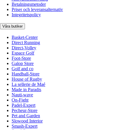
Betalningsmetoder
Priser och leveransalternativ
Integritetspolicy
Våra butiker
Basket-Center
Direct Running
Direct-Volley
Espace Golf
Foot-Store
Galop Store
Golf and co
Handball-Store
House of Rugby
La sellerie de Maé
Made in Paradis
Nauti-wave
On-Fight
Padel-Expert
Pecheur-Store
Pet and Garden
Slowood Interior
Smash-Expert