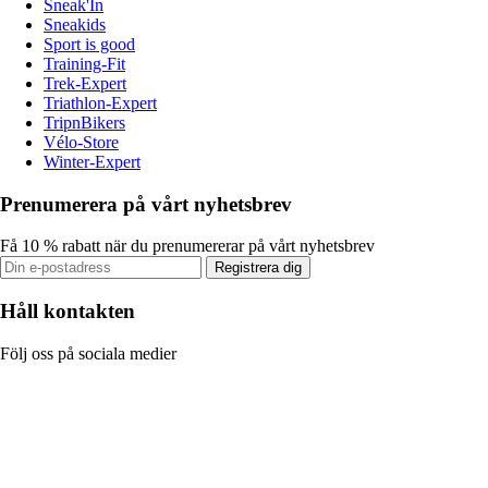
Sneak'In
Sneakids
Sport is good
Training-Fit
Trek-Expert
Triathlon-Expert
TripnBikers
Vélo-Store
Winter-Expert
Prenumerera på vårt nyhetsbrev
Få 10 % rabatt när du prenumererar på vårt nyhetsbrev
Registrera dig
Håll kontakten
Följ oss på sociala medier