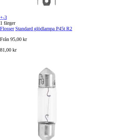
+-3
1 färger
Flosser
Standard glödlampa P45t R2
Från
95,00 kr
81,00 kr