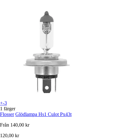
+-3
1 färger
Flosser
Glödlampa Hs1 Culot Px43t
Från
140,00 kr
120,00 kr