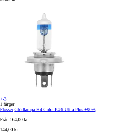
+-3
1 färger
Flosser
Glödlampa H4 Culot P43t Ultra Plus +90%
Från
164,00 kr
144,00 kr