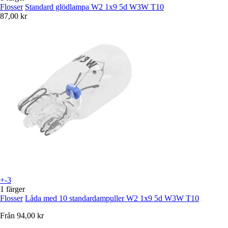
Flosser
Standard glödlampa W2 1x9 5d W3W T10
87,00 kr
+-3
1 färger
Flosser
Låda med 10 standardampuller W2 1x9 5d W3W T10
Från
94,00 kr