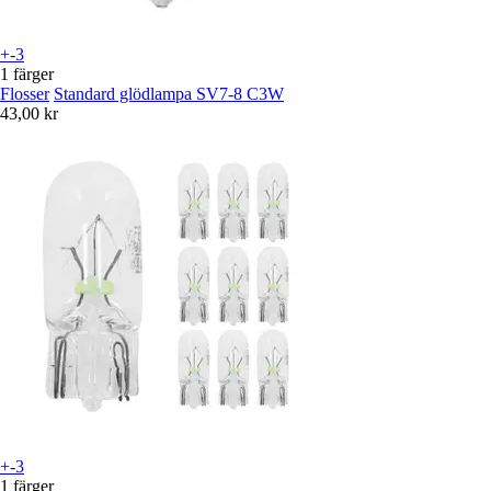
+-3
1 färger
Flosser
Standard glödlampa SV7-8 C3W
43,00 kr
+-3
1 färger