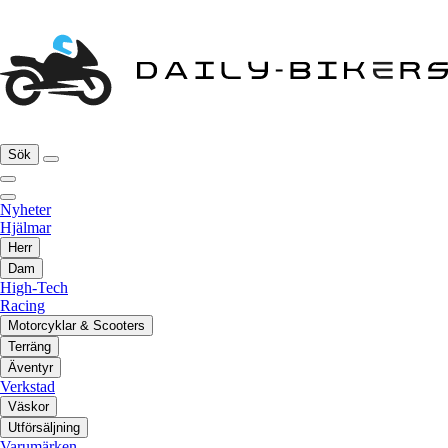
Sök
Nyheter
Hjälmar
Herr
Dam
High-Tech
Racing
Motorcyklar & Scooters
Terräng
Äventyr
Verkstad
Väskor
Utförsäljning
Varumärken