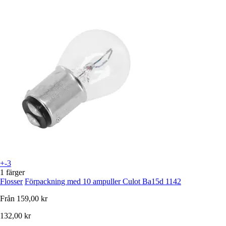
+-3
1 färger
Flosser
Förpackning med 10 ampuller Culot Ba15d 1142
Från
159,00 kr
132,00 kr