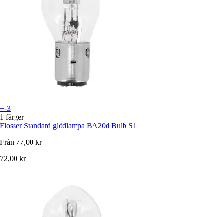
+-3
1 färger
Flosser
Standard glödlampa BA20d Bulb S1
Från
77,00 kr
72,00 kr