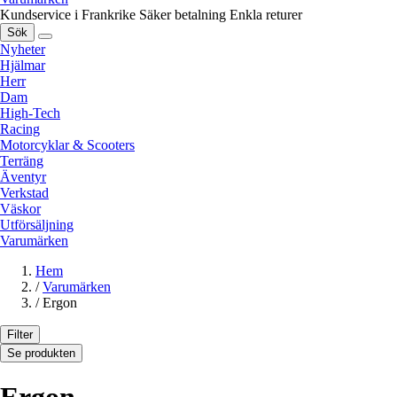
Kundservice i Frankrike
Säker betalning
Enkla returer
Sök
Nyheter
Hjälmar
Herr
Dam
High-Tech
Racing
Motorcyklar & Scooters
Terräng
Äventyr
Verkstad
Väskor
Utförsäljning
Varumärken
Hem
/
Varumärken
/
Ergon
Filter
Se produkten