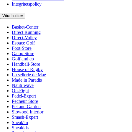
Integritetspolicy
Våra butiker
Basket-Center
Direct Running
Direct-Volley
Espace Golf
Foot-Store
Galop Store
Golf and co
Handball-Store
House of Rugby
La sellerie de Maé
Made in Paradis
Nauti-wave
On-Fight
Padel-Expert
Pecheur-Store
Pet and Garden
Slowood Interior
Smash-Expert
Sneak'In
Sneakids