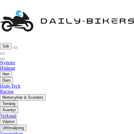
Sök
Nyheter
Hjälmar
Herr
Dam
High-Tech
Racing
Motorcyklar & Scooters
Terräng
Äventyr
Verkstad
Väskor
Utförsäljning
Varumärken