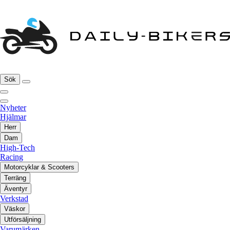
Sök
Nyheter
Hjälmar
Herr
Dam
High-Tech
Racing
Motorcyklar & Scooters
Terräng
Äventyr
Verkstad
Väskor
Utförsäljning
Varumärken