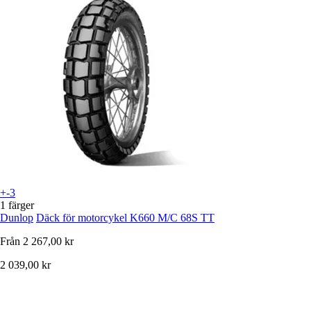
+-3
1 färger
Dunlop
Däck för motorcykel K660 M/C 68S TT
Från
2 267,00 kr
2 039,00 kr