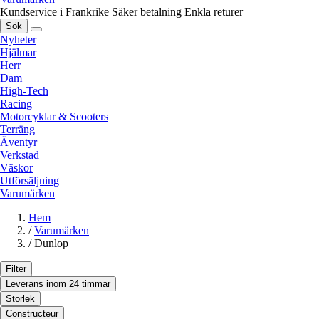
Kundservice i Frankrike
Säker betalning
Enkla returer
Sök
Nyheter
Hjälmar
Herr
Dam
High-Tech
Racing
Motorcyklar & Scooters
Terräng
Äventyr
Verkstad
Väskor
Utförsäljning
Varumärken
Hem
/
Varumärken
/
Dunlop
Filter
Leverans inom 24 timmar
Storlek
Constructeur