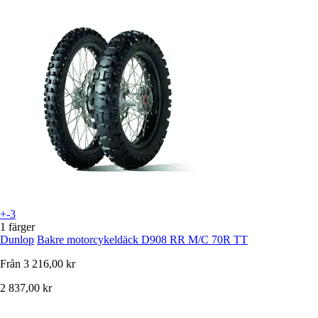
+-3
1 färger
Dunlop
Bakre motorcykeldäck D908 RR M/C 70R TT
Från
3 216,00 kr
2 837,00 kr