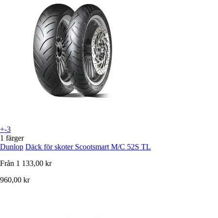
+-3
1 färger
Dunlop
Däck för skoter Scootsmart M/C 52S TL
Från
1 133,00 kr
960,00 kr