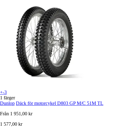
+-3
1 färger
Dunlop
Däck för motorcykel D803 GP M/C 51M TL
Från
1 951,00 kr
1 577,00 kr