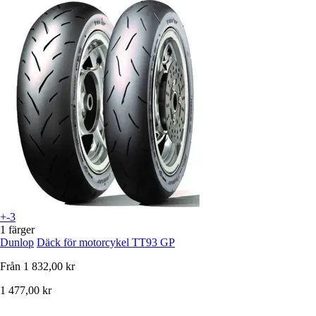
+-3
1 färger
Dunlop
Däck för motorcykel TT93 GP
Från
1 832,00 kr
1 477,00 kr