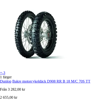
+-3
1 färger
Dunlop
Bakre motorcykeldäck D908 RR B 18 M/C 70S TT
Från
3 282,00 kr
2 655,00 kr