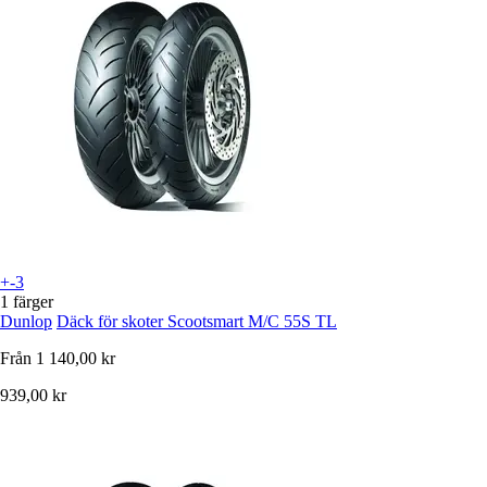
+-3
1 färger
Dunlop
Däck för skoter Scootsmart M/C 55S TL
Från
1 140,00 kr
939,00 kr