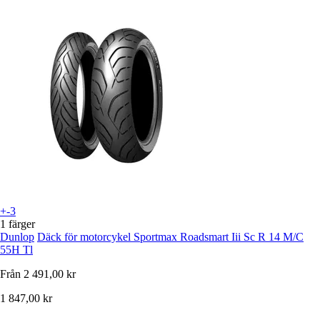
+-3
1 färger
Dunlop
Däck för motorcykel Sportmax Roadsmart Iii Sc R 14 M/C
55H Tl
Från
2 491,00 kr
1 847,00 kr