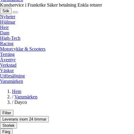
Kundservice i Frankrike
Säker betalning
Enkla returer
Sök
Nyheter
Hjälmar
Herr
Dam
High-Tech
Racing
Motorcyklar & Scooters
Terräng
Äventyr
Verkstad
Väskor
Utförsäljning
Varumärken
Hem
/
Varumärken
/
Dayco
Filter
Leverans inom 24 timmar
Storlek
Färg