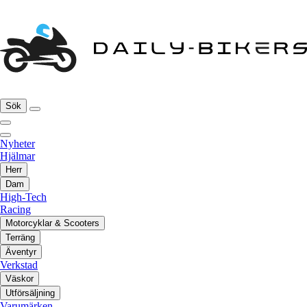
Sök
Nyheter
Hjälmar
Herr
Dam
High-Tech
Racing
Motorcyklar & Scooters
Terräng
Äventyr
Verkstad
Väskor
Utförsäljning
Varumärken