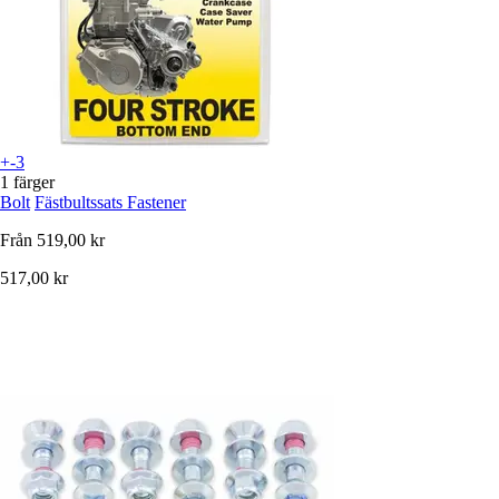
+-3
1 färger
Bolt
Fästbultssats Fastener
Från
519,00 kr
517,00 kr