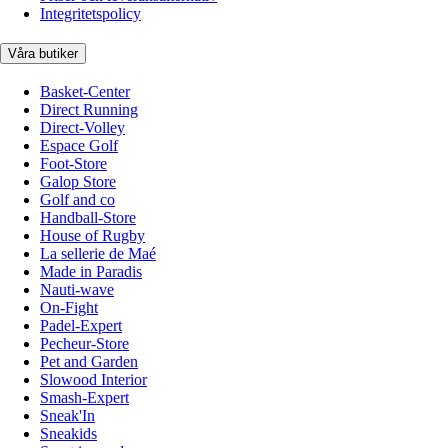
Integritetspolicy
Våra butiker
Basket-Center
Direct Running
Direct-Volley
Espace Golf
Foot-Store
Galop Store
Golf and co
Handball-Store
House of Rugby
La sellerie de Maé
Made in Paradis
Nauti-wave
On-Fight
Padel-Expert
Pecheur-Store
Pet and Garden
Slowood Interior
Smash-Expert
Sneak'In
Sneakids