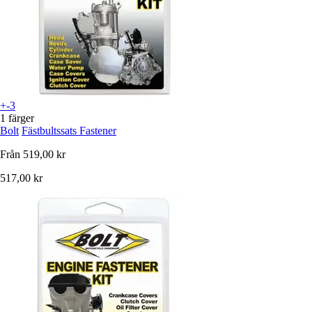
+-3
1 färger
Bolt
Fästbultssats Fastener
Från
519,00 kr
517,00 kr