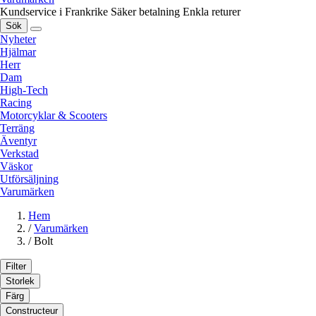
Kundservice i Frankrike
Säker betalning
Enkla returer
Sök
Nyheter
Hjälmar
Herr
Dam
High-Tech
Racing
Motorcyklar & Scooters
Terräng
Äventyr
Verkstad
Väskor
Utförsäljning
Varumärken
Hem
/
Varumärken
/
Bolt
Filter
Storlek
Färg
Constructeur