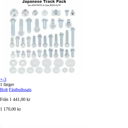
+-3
1 färger
Bolt
Fästbultssats
Från
1 441,00 kr
1 170,00 kr