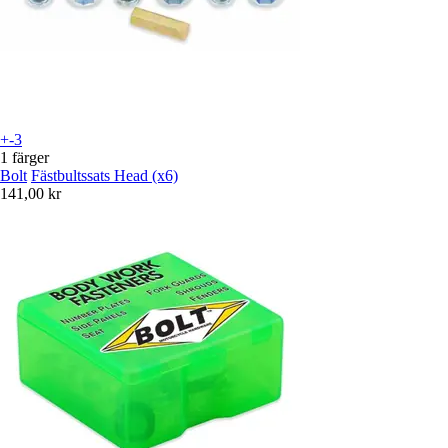
+-3
1 färger
Bolt
Fästbultssats Head (x6)
141,00 kr