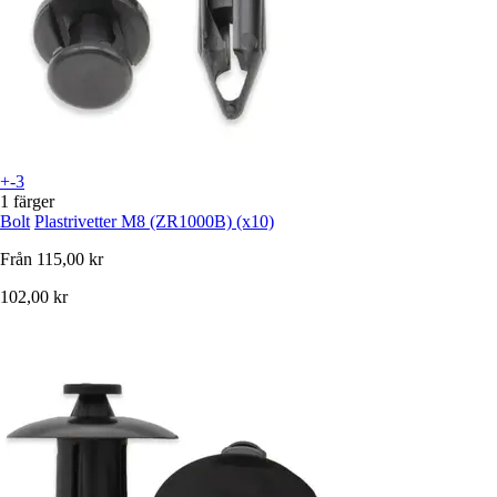
+-3
1 färger
Bolt
Plastrivetter M8 (ZR1000B) (x10)
Från
115,00 kr
102,00 kr