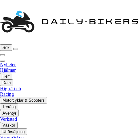
Sök
Nyheter
Hjälmar
Herr
Dam
High-Tech
Racing
Motorcyklar & Scooters
Terräng
Äventyr
Verkstad
Väskor
Utförsäljning
Varumärken