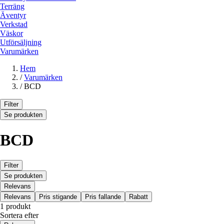
Terräng
Äventyr
Verkstad
Väskor
Utförsäljning
Varumärken
Hem
/
Varumärken
/
BCD
Filter
Se produkten
BCD
Filter
Se produkten
Relevans
Relevans
Pris stigande
Pris fallande
Rabatt
1 produkt
Sortera efter