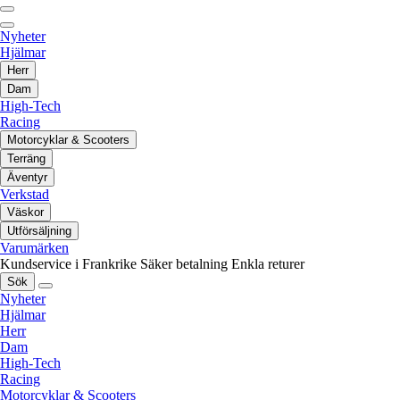
Nyheter
Hjälmar
Herr
Dam
High-Tech
Racing
Motorcyklar & Scooters
Terräng
Äventyr
Verkstad
Väskor
Utförsäljning
Varumärken
Kundservice i Frankrike
Säker betalning
Enkla returer
Sök
Nyheter
Hjälmar
Herr
Dam
High-Tech
Racing
Motorcyklar & Scooters