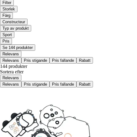
Filter
Storlek
Färg
Constructeur
Typ av produkt
Sport
Pris
Se 144 produkter
Relevans
Relevans
Pris stigande
Pris fallande
Rabatt
144 produkter
Sortera efter
Relevans
Relevans
Pris stigande
Pris fallande
Rabatt