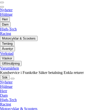
Nyheter
Hjälmar
Herr
Dam
High-Tech
Racing
Motorcyklar & Scooters
Terräng
Äventyr
Verkstad
Väskor
Utförsäljning
Varumärken
Kundservice i Frankrike
Säker betalning
Enkla returer
Sök
Nyheter
Hjälmar
Herr
Dam
High-Tech
Racing
Motorcyklar & Scooters