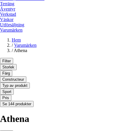
Terräng
Äventyr
Verkstad
Väskor
Utförsäljning
Varumärken
Hem
/
Varumärken
/
Athena
Filter
Storlek
Färg
Constructeur
Typ av produkt
Sport
Pris
Se 144 produkter
Athena