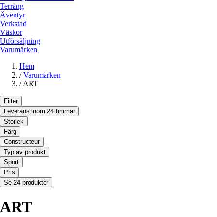
Terräng
Äventyr
Verkstad
Väskor
Utförsäljning
Varumärken
Hem
/
Varumärken
/
ART
Filter
Leverans inom 24 timmar
Storlek
Färg
Constructeur
Typ av produkt
Sport
Pris
Se 24 produkter
ART