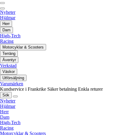
Nyheter
Hjälmar
Herr
Dam
High-Tech
Racing
Motorcyklar & Scooters
Terräng
Äventyr
Verkstad
Väskor
Utförsäljning
Varumärken
Kundservice i Frankrike
Säker betalning
Enkla returer
Sök
Nyheter
Hjälmar
Herr
Dam
High-Tech
Racing
Motorcyklar & Scooters