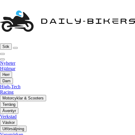
Sök
Nyheter
Hjälmar
Herr
Dam
High-Tech
Racing
Motorcyklar & Scooters
Terräng
Äventyr
Verkstad
Väskor
Utförsäljning
Varumärken