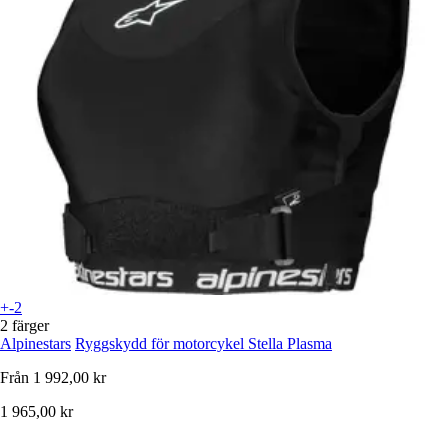
+-2
2 färger
Alpinestars
Ryggskydd för motorcykel Stella Plasma
Från
1 992,00 kr
1 965,00 kr