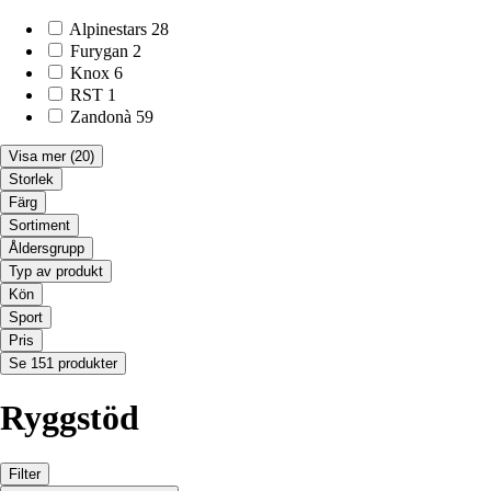
Alpinestars
28
Furygan
2
Knox
6
RST
1
Zandonà
59
Visa mer
(20)
Storlek
Färg
Sortiment
Åldersgrupp
Typ av produkt
Kön
Sport
Pris
Se 151 produkter
Ryggstöd
Filter