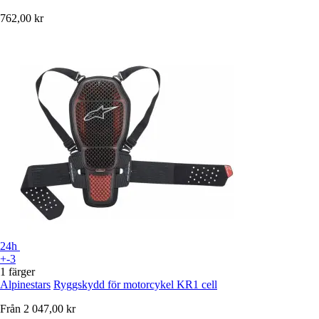
762,00 kr
24h
+-3
1 färger
Alpinestars
Ryggskydd för motorcykel KR1 cell
Från
2 047,00 kr