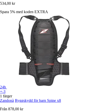
534,00 kr
Spara 5%
med koden
EXTRA
24h
+-3
1 färger
Zandonà
Ryggskydd för barn Spine x8
Från
878,00 kr