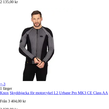
2 135,00 kr
+-3
1 färger
Knox
Skyddsjacka för motorcykel L2 Urbane Pro MK3 CE Class AA
Från
3 404,00 kr