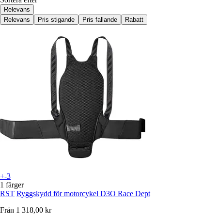
Relevans
Relevans
Pris stigande
Pris fallande
Rabatt
+-3
1 färger
RST
Ryggskydd för motorcykel D3O Race Dept
Från
1 318,00 kr