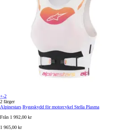
+-2
2 färger
Alpinestars
Ryggskydd för motorcykel Stella Plasma
Från
1 992,00 kr
1 965,00 kr