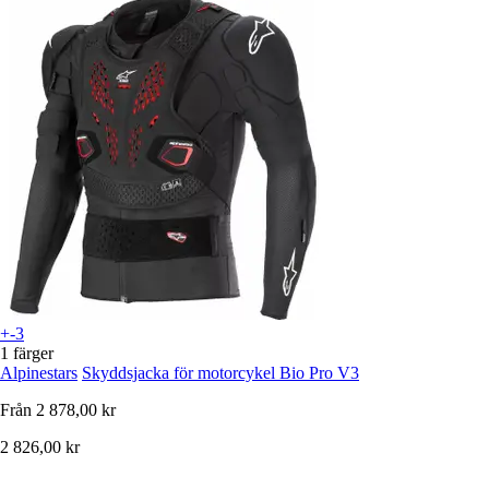
+-3
1 färger
Alpinestars
Skyddsjacka för motorcykel Bio Pro V3
Från
2 878,00 kr
2 826,00 kr