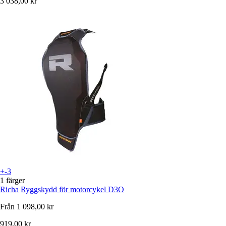
3 038,00 kr
+-3
1 färger
Richa
Ryggskydd för motorcykel D3O
Från
1 098,00 kr
919,00 kr