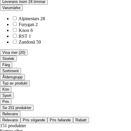
Leverans inom 24 timmar
Varumärke
Alpinestars
28
Furygan
2
Knox
6
RST
1
Zandonà
59
Visa mer
(20)
Storlek
Färg
Sortiment
Åldersgrupp
Typ av produkt
Kön
Sport
Pris
Se 151 produkter
Relevans
Relevans
Pris stigande
Pris fallande
Rabatt
151 produkter
Sortera efter