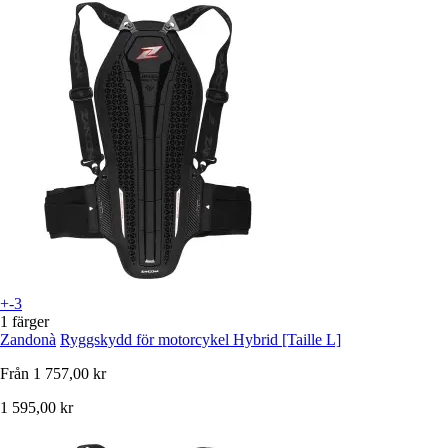
+-3
1 färger
Zandonà
Ryggskydd för motorcykel Hybrid [Taille L]
Från
1 757,00 kr
1 595,00 kr