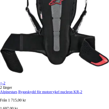
+-2
2 färger
Alpinestars
Ryggskydd för motorcykel nucleon KR-2
Från
1 715,00 kr
1 697,00 kr