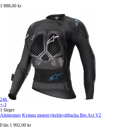
1 888,00 kr
24h
+-3
1 färger
Alpinestars
Kvinno motorcykelskyddjacka Bio Act V2
Från
1 992,00 kr