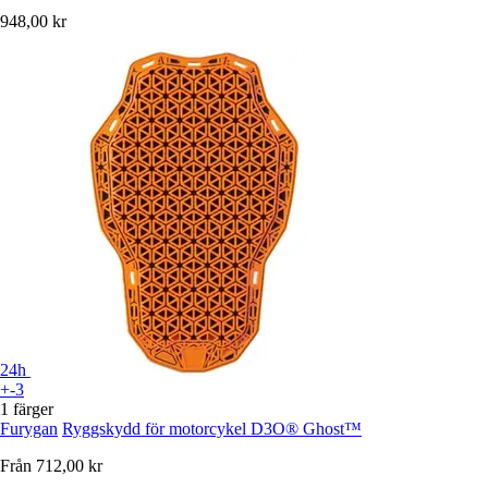
948,00 kr
24h
+-3
1 färger
Furygan
Ryggskydd för motorcykel D3O® Ghost™
Från
712,00 kr