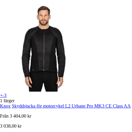
+-3
1 färger
Knox
Skyddsjacka för motorcykel L2 Urbane Pro MK3 CE Class AA
Från
3 404,00 kr
3 038,00 kr