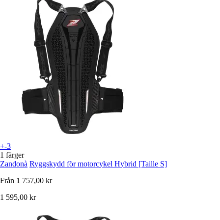
+-3
1 färger
Zandonà
Ryggskydd för motorcykel Hybrid [Taille S]
Från
1 757,00 kr
1 595,00 kr