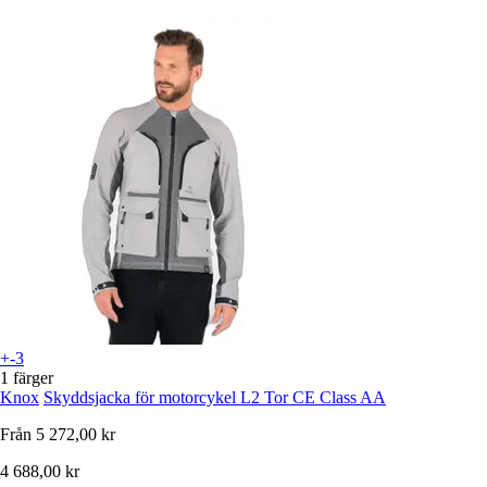
+-3
1 färger
Knox
Skyddsjacka för motorcykel L2 Tor CE Class AA
Från
5 272,00 kr
4 688,00 kr