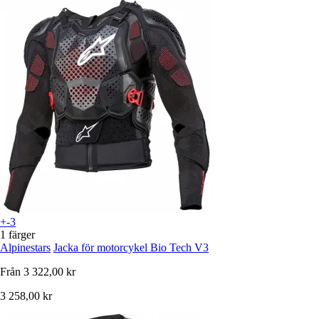
+-3
1 färger
Alpinestars
Jacka för motorcykel Bio Tech V3
Från
3 322,00 kr
3 258,00 kr