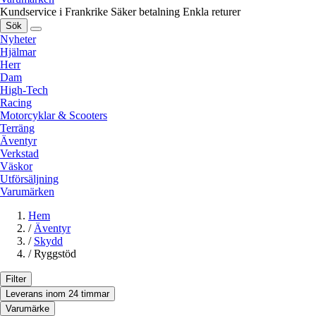
Kundservice i Frankrike
Säker betalning
Enkla returer
Sök
Nyheter
Hjälmar
Herr
Dam
High-Tech
Racing
Motorcyklar & Scooters
Terräng
Äventyr
Verkstad
Väskor
Utförsäljning
Varumärken
Hem
/
Äventyr
/
Skydd
/
Ryggstöd
Filter
Leverans inom 24 timmar
Varumärke