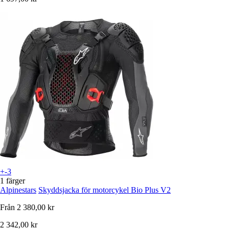
+-3
1 färger
Alpinestars
Skyddsjacka för motorcykel Bio Plus V2
Från
2 380,00 kr
2 342,00 kr