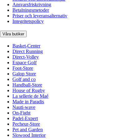
Ansvarsfriskrivning
Betalningsmetoder
Priser och leveransalternativ
Integritetspolicy
Våra butiker
Basket-Center
Direct Running
Direct-Volley
Espace Golf
Foot-Store
Galop Store
Golf and co
Handball-Store
House of Rugby
La sellerie de Maé
Made in Paradis
Nauti-wave
On-Fight
Padel-Expert
Pecheur-Store
Pet and Garden
Slowood Interior