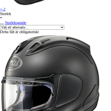
+-2
Storlek
*
Storleksguide
Detta fält är obligatoriskt