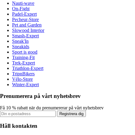
Nauti-wave
On-Fight
Padel-Expert
Pecheur-Store
Pet and Garden
Slowood Interior
Smash-Expert
Sneak'In
Sneakids
Sport is good
Training-Fit
Trek-Expert
Triathlon-Expert
TripnBikers
Vélo-Store
Winter-Expert
Prenumerera på vårt nyhetsbrev
Få 10 % rabatt när du prenumererar på vårt nyhetsbrev
Registrera dig
Håll kontakten