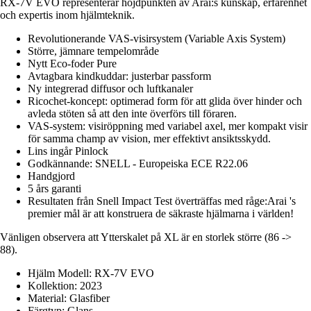
RX-7V EVO representerar höjdpunkten av Arai:s kunskap, erfarenhet
och expertis inom hjälmteknik.
Revolutionerande VAS-visirsystem (Variable Axis System)
Större, jämnare tempelområde
Nytt Eco-foder Pure
Avtagbara kindkuddar: justerbar passform
Ny integrerad diffusor och luftkanaler
Ricochet-koncept: optimerad form för att glida över hinder och
avleda stöten så att den inte överförs till föraren.
VAS-system: visiröppning med variabel axel, mer kompakt visir
för samma champ av vision, mer effektivt ansiktsskydd.
Lins ingår Pinlock
Godkännande: SNELL - Europeiska ECE R22.06
Handgjord
5 års garanti
Resultaten från Snell Impact Test överträffas med råge:Arai 's
premier mål är att konstruera de säkraste hjälmarna i världen!
Vänligen observera att Ytterskalet på XL är en storlek större (86 ->
88).
Hjälm Modell: RX-7V EVO
Kollektion: 2023
Material: Glasfiber
Färgtyp: Glans