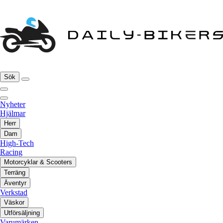
Sök
Nyheter
Hjälmar
Herr
Dam
High-Tech
Racing
Motorcyklar & Scooters
Terräng
Äventyr
Verkstad
Väskor
Utförsäljning
Varumärken