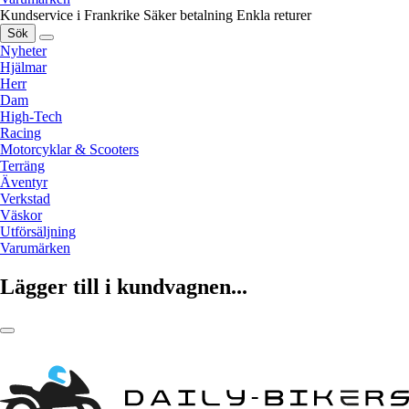
Kundservice i Frankrike
Säker betalning
Enkla returer
Sök
Nyheter
Hjälmar
Herr
Dam
High-Tech
Racing
Motorcyklar & Scooters
Terräng
Äventyr
Verkstad
Väskor
Utförsäljning
Varumärken
Lägger till i kundvagnen...