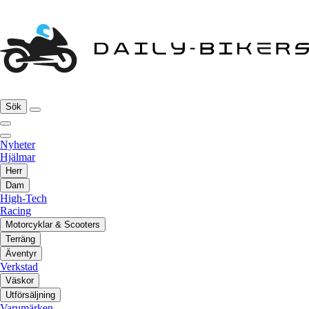
Sök
Nyheter
Hjälmar
Herr
Dam
High-Tech
Racing
Motorcyklar & Scooters
Terräng
Äventyr
Verkstad
Väskor
Utförsäljning
Varumärken