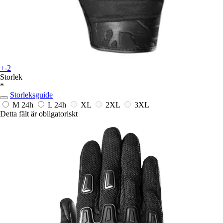
+-2
Storlek
*
Storleksguide
M
24h
L
24h
XL
2XL
3XL
Detta fält är obligatoriskt