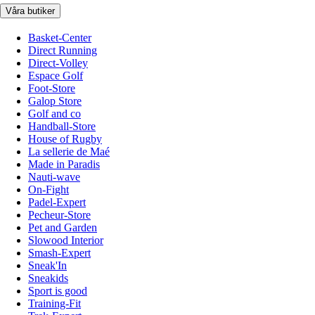
Våra butiker
Basket-Center
Direct Running
Direct-Volley
Espace Golf
Foot-Store
Galop Store
Golf and co
Handball-Store
House of Rugby
La sellerie de Maé
Made in Paradis
Nauti-wave
On-Fight
Padel-Expert
Pecheur-Store
Pet and Garden
Slowood Interior
Smash-Expert
Sneak'In
Sneakids
Sport is good
Training-Fit