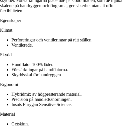
skyddet. Förstärkningarna placerade på stödområden, som de mjuka
skalene på handryggen och fingrarna, ger säkerhet utan att offra
flexibiliteten.
Egenskaper
Klimat
Perforeringar och ventileringar på rätt ställen.
Ventilerade.
Skydd
Handflator 100% läder.
Förstärkningar på handflatorna.
Skyddsskal för handryggen.
Ergonomi
Hybridmix av högpresterande material.
Precision på handledssnörningen.
Insats Furygan Sensitive Science.
Material
Getskinn.