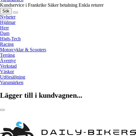
Kundservice i Frankrike
Säker betalning
Enkla returer
Sök
Nyheter
Hjälmar
Herr
Dam
High-Tech
Racing
Motorcyklar & Scooters
Terräng
Äventyr
Verkstad
Väskor
Utförsäljning
Varumärken
Lägger till i kundvagnen...