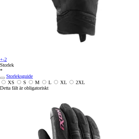
+-2
Storlek
*
Storleksguide
XS
S
M
L
XL
2XL
Detta fält är obligatoriskt