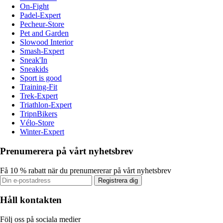
On-Fight
Padel-Expert
Pecheur-Store
Pet and Garden
Slowood Interior
Smash-Expert
Sneak'In
Sneakids
Sport is good
Training-Fit
Trek-Expert
Triathlon-Expert
TripnBikers
Vélo-Store
Winter-Expert
Prenumerera på vårt nyhetsbrev
Få 10 % rabatt när du prenumererar på vårt nyhetsbrev
Registrera dig
Håll kontakten
Följ oss på sociala medier