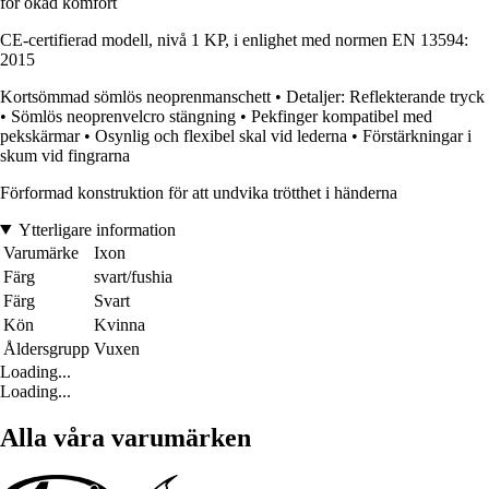
för ökad komfort
CE-certifierad modell, nivå 1 KP, i enlighet med normen EN 13594:
2015
Kortsömmad sömlös neoprenmanschett • Detaljer: Reflekterande tryck
• Sömlös neoprenvelcro stängning • Pekfinger kompatibel med
pekskärmar • Osynlig och flexibel skal vid lederna • Förstärkningar i
skum vid fingrarna
Förformad konstruktion för att undvika trötthet i händerna
Ytterligare information
Varumärke
Ixon
Färg
svart/fushia
Färg
Svart
Kön
Kvinna
Åldersgrupp
Vuxen
Loading...
Loading...
Alla våra varumärken