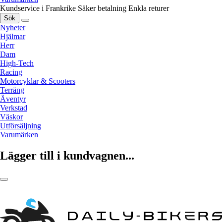
Kundservice i Frankrike
Säker betalning
Enkla returer
Sök
Nyheter
Hjälmar
Herr
Dam
High-Tech
Racing
Motorcyklar & Scooters
Terräng
Äventyr
Verkstad
Väskor
Utförsäljning
Varumärken
Lägger till i kundvagnen...