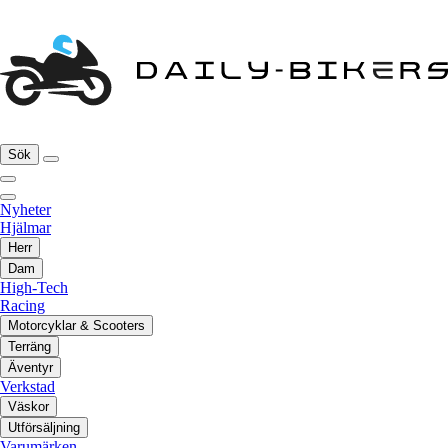
Sök
Nyheter
Hjälmar
Herr
Dam
High-Tech
Racing
Motorcyklar & Scooters
Terräng
Äventyr
Verkstad
Väskor
Utförsäljning
Varumärken