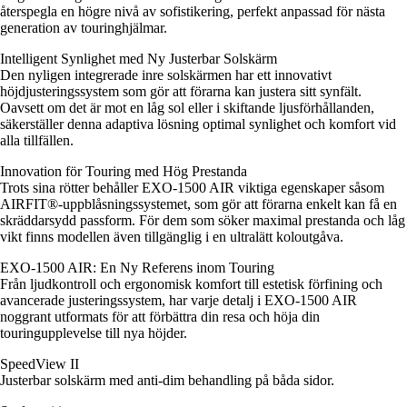
återspegla en högre nivå av sofistikering, perfekt anpassad för nästa
generation av touringhjälmar.
Intelligent Synlighet med Ny Justerbar Solskärm
Den nyligen integrerade inre solskärmen har ett innovativt
höjdjusteringssystem som gör att förarna kan justera sitt synfält.
Oavsett om det är mot en låg sol eller i skiftande ljusförhållanden,
säkerställer denna adaptiva lösning optimal synlighet och komfort vid
alla tillfällen.
Innovation för Touring med Hög Prestanda
Trots sina rötter behåller EXO-1500 AIR viktiga egenskaper såsom
AIRFIT®-uppblåsningssystemet, som gör att förarna enkelt kan få en
skräddarsydd passform. För dem som söker maximal prestanda och låg
vikt finns modellen även tillgänglig i en ultralätt koloutgåva.
EXO-1500 AIR: En Ny Referens inom Touring
Från ljudkontroll och ergonomisk komfort till estetisk förfining och
avancerade justeringssystem, har varje detalj i EXO-1500 AIR
noggrant utformats för att förbättra din resa och höja din
touringupplevelse till nya höjder.
SpeedView II
Justerbar solskärm med anti-dim behandling på båda sidor.