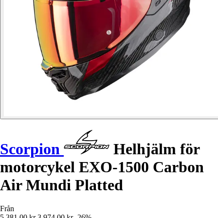
Scorpion
Helhjälm för
motorcykel EXO-1500 Carbon
Air Mundi Platted
Från
5 381,00 kr
3 974,00 kr
-26%