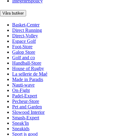
Integritetspolicy
Våra butiker
Basket-Center
Direct Running
Direct-Volley
Espace Golf
Foot-Store
Galop Store
Golf and co
Handball-Store
House of Rugby
La sellerie de Maé
Made in Paradis
Nauti-wave
On-Fight
Padel-Expert
Pecheur-Store
Pet and Garden
Slowood Interior
Smash-Expert
Sneak'In
Sneakids
Sport is good