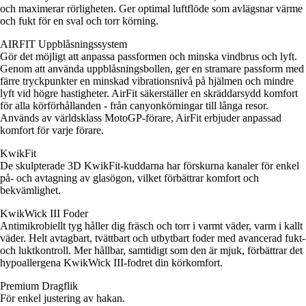
och maximerar rörligheten. Ger optimal luftflöde som avlägsnar värme
och fukt för en sval och torr körning.
AIRFIT Uppblåsningssystem
Gör det möjligt att anpassa passformen och minska vindbrus och lyft.
Genom att använda uppblåsningsbollen, ger en stramare passform med
färre tryckpunkter en minskad vibrationsnivå på hjälmen och mindre
lyft vid högre hastigheter. AirFit säkerställer en skräddarsydd komfort
för alla körförhållanden - från canyonkörningar till långa resor.
Används av världsklass MotoGP-förare, AirFit erbjuder anpassad
komfort för varje förare.
KwikFit
De skulpterade 3D KwikFit-kuddarna har förskurna kanaler för enkel
på- och avtagning av glasögon, vilket förbättrar komfort och
bekvämlighet.
KwikWick III Foder
Antimikrobiellt tyg håller dig fräsch och torr i varmt väder, varm i kallt
väder. Helt avtagbart, tvättbart och utbytbart foder med avancerad fukt-
och luktkontroll. Mer hållbar, samtidigt som den är mjuk, förbättrar det
hypoallergena KwikWick III-fodret din körkomfort.
Premium Dragflik
För enkel justering av hakan.