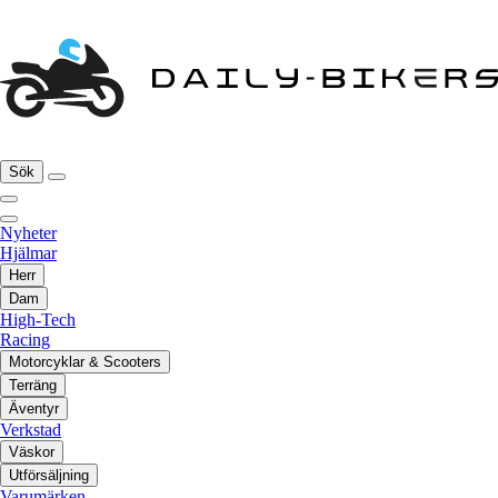
Sök
Nyheter
Hjälmar
Herr
Dam
High-Tech
Racing
Motorcyklar & Scooters
Terräng
Äventyr
Verkstad
Väskor
Utförsäljning
Varumärken