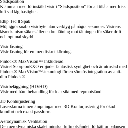
Stadsposition
Klämman med förinställd visir i "Stadsposition" för att tillåta mer frisk
luft vid låg hastighet.
Ellip-Tec ll Spak
Möjliggör snabb visirbyte utan verktyg på några sekunder. Visirens
låsmekanism säkerställer en bra tätning mot tätningen för säker drift
och optimal skydd.
Visir låsning
Visir låsning för en mer diskret körning.
Pinlock® MaxVision™ Inkluderad
Visiret ScorpionEXO erbjuder fantastisk synlighet och är utrustad med
Pinlock® MaxVision™-teknologi för en sömlös integration av anti-
dim Pinlock®.
Visirbeläggning (HD/HD)
Visir med hård behandling för klar sikt med repmotstånd.
3D Konturjustering
Laserskurna innerdämpningar med 3D Konturjustering för ökad
komfort och exakt passform.
Aerodynamisk Ventilation
Den aerodynamiska skalet minskar luftmotståndet, förbättrar balansen