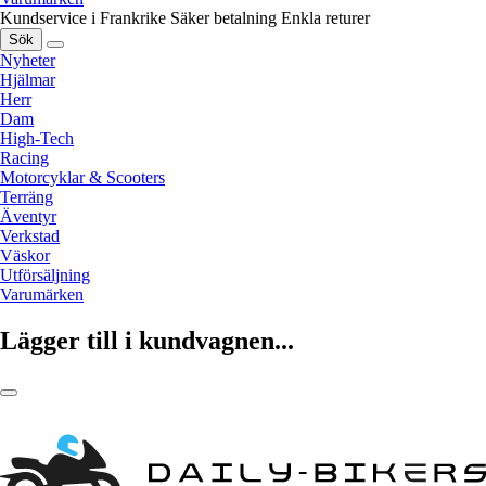
Kundservice i Frankrike
Säker betalning
Enkla returer
Sök
Nyheter
Hjälmar
Herr
Dam
High-Tech
Racing
Motorcyklar & Scooters
Terräng
Äventyr
Verkstad
Väskor
Utförsäljning
Varumärken
Lägger till i kundvagnen...