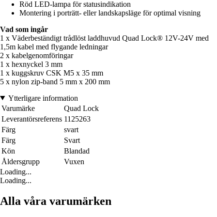
Röd LED-lampa för statusindikation
Montering i porträtt- eller landskapsläge för optimal visning
Vad som ingår
1 x Väderbeständigt trådlöst laddhuvud Quad Lock® 12V-24V med
1,5m kabel med flygande ledningar
2 x kabelgenomföringar
1 x hexnyckel 3 mm
1 x kuggskruv CSK M5 x 35 mm
5 x nylon zip-band 5 mm x 200 mm
Ytterligare information
Varumärke
Quad Lock
Leverantörsreferens
1125263
Färg
svart
Färg
Svart
Kön
Blandad
Åldersgrupp
Vuxen
Loading...
Loading...
Alla våra varumärken