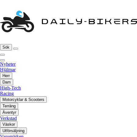
Sök
Nyheter
Hjälmar
Herr
Dam
High-Tech
Racing
Motorcyklar & Scooters
Terräng
Äventyr
Verkstad
Väskor
Utförsäljning
Varumärken