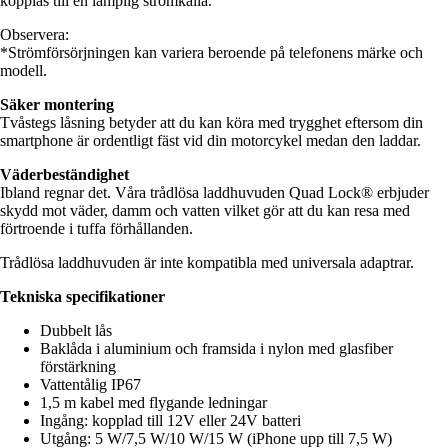
kopplas till en lämplig strömkälla.
Observera:
*Strömförsörjningen kan variera beroende på telefonens märke och
modell.
Säker montering
Tvåstegs låsning betyder att du kan köra med trygghet eftersom din
smartphone är ordentligt fäst vid din motorcykel medan den laddar.
Väderbeständighet
Ibland regnar det. Våra trådlösa laddhuvuden Quad Lock® erbjuder
skydd mot väder, damm och vatten vilket gör att du kan resa med
förtroende i tuffa förhållanden.
Trådlösa laddhuvuden är inte kompatibla med universala adaptrar.
Tekniska specifikationer
Dubbelt lås
Baklåda i aluminium och framsida i nylon med glasfiber
förstärkning
Vattentålig IP67
1,5 m kabel med flygande ledningar
Ingång: kopplad till 12V eller 24V batteri
Utgång: 5 W/7,5 W/10 W/15 W (iPhone upp till 7,5 W)