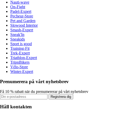
Nauti-wave
On-Fight
Padel-Expert
Pecheur-Store
Pet and Garden
Slowood Interior
Smash-Expert
Sneak'In
Sneakids
Sport is good
Training-Fit
Trek-Expert
Triathlon-Expert
TripnBikers
Vélo-Store
Winter-Expert
Prenumerera på vårt nyhetsbrev
Få 10 % rabatt när du prenumererar på vårt nyhetsbrev
Registrera dig
Håll kontakten