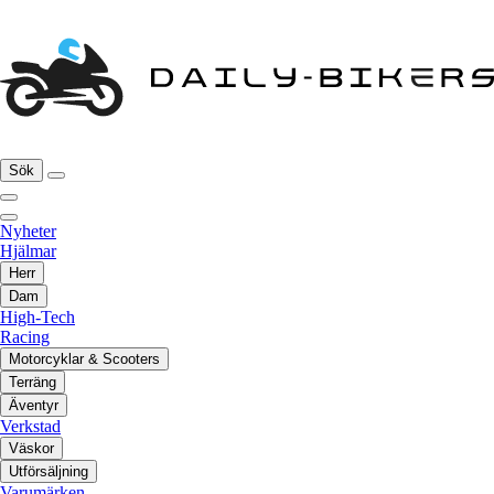
Sök
Nyheter
Hjälmar
Herr
Dam
High-Tech
Racing
Motorcyklar & Scooters
Terräng
Äventyr
Verkstad
Väskor
Utförsäljning
Varumärken