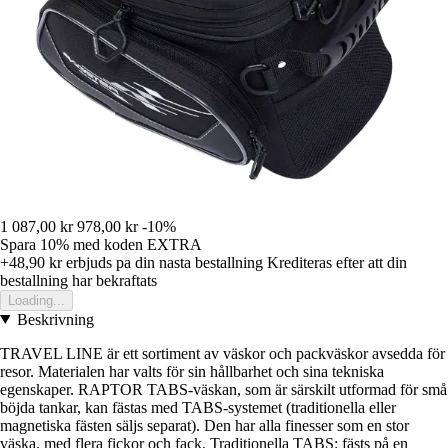
1 087,00 kr
978,00 kr
-10%
Spara 10%
med koden
EXTRA
+48,90 kr
erbjuds pa din nasta bestallning
Krediteras efter att din
bestallning har bekraftats
Loading...
Beskrivning
TRAVEL LINE är ett sortiment av väskor och packväskor avsedda för
resor. Materialen har valts för sin hållbarhet och sina tekniska
egenskaper. RAPTOR TABS-väskan, som är särskilt utformad för små
böjda tankar, kan fästas med TABS-systemet (traditionella eller
magnetiska fästen säljs separat). Den har alla finesser som en stor
väska, med flera fickor och fack. Traditionella TABS: fästs på en