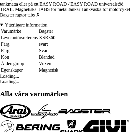
tankmatta eller på ett EASY ROAD / EASY ROAD universalstöd.
TRAIL Magnetiska TABS för metalltankar Tankväska för motorcykel
Bagster raptor tabs ✗
Ytterligare information
Varumärke
Bagster
Leverantörsreferens
XSR360
Färg
svart
Färg
Svart
Kön
Blandad
Åldersgrupp
Vuxen
Egenskaper
Magnetisk
Loading...
Loading...
Alla våra varumärken