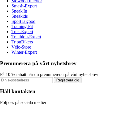
Slowood Interior
Smash-Expert
Sneak'In
Sneakids
Sport is good
Training-Fit
Trek-Expert
Triathlon-Expert
TripnBikers
Vélo-Store
Winter-Expert
Prenumerera på vårt nyhetsbrev
Få 10 % rabatt när du prenumererar på vårt nyhetsbrev
Registrera dig
Håll kontakten
Följ oss på sociala medier