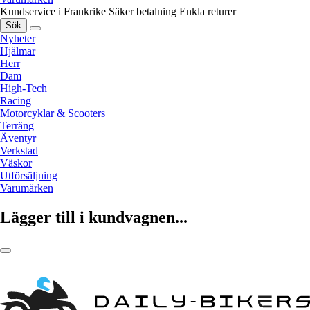
Kundservice i Frankrike
Säker betalning
Enkla returer
Sök
Nyheter
Hjälmar
Herr
Dam
High-Tech
Racing
Motorcyklar & Scooters
Terräng
Äventyr
Verkstad
Väskor
Utförsäljning
Varumärken
Lägger till i kundvagnen...