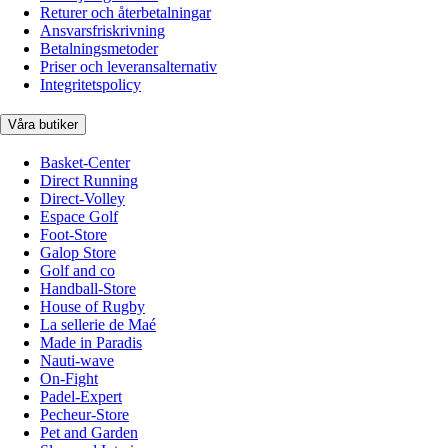
Returer och återbetalningar
Ansvarsfriskrivning
Betalningsmetoder
Priser och leveransalternativ
Integritetspolicy
Våra butiker
Basket-Center
Direct Running
Direct-Volley
Espace Golf
Foot-Store
Galop Store
Golf and co
Handball-Store
House of Rugby
La sellerie de Maé
Made in Paradis
Nauti-wave
On-Fight
Padel-Expert
Pecheur-Store
Pet and Garden