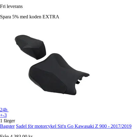
Fri leverans
Spara 5%
med koden
EXTRA
24h
+-3
1 färger
Bagster
Sadel för motorcykel Sit'n Go Kawasaki Z 900 - 2017/2019
Från
4 383,00 kr