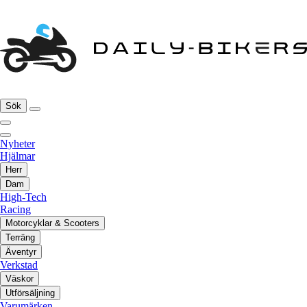
Sök
Nyheter
Hjälmar
Herr
Dam
High-Tech
Racing
Motorcyklar & Scooters
Terräng
Äventyr
Verkstad
Väskor
Utförsäljning
Varumärken