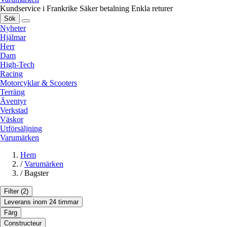
Kundservice i Frankrike
Säker betalning
Enkla returer
Sök
Nyheter
Hjälmar
Herr
Dam
High-Tech
Racing
Motorcyklar & Scooters
Terräng
Äventyr
Verkstad
Väskor
Utförsäljning
Varumärken
Hem
/
Varumärken
/
Bagster
Filter
(2)
Leverans inom 24 timmar
Färg
Constructeur