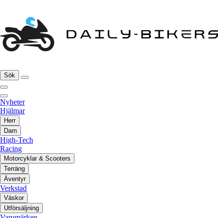
Sök
Nyheter
Hjälmar
Herr
Dam
High-Tech
Racing
Motorcyklar & Scooters
Terräng
Äventyr
Verkstad
Väskor
Utförsäljning
Varumärken