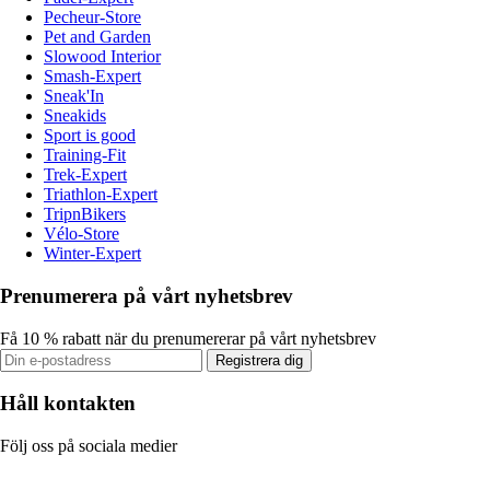
Pecheur-Store
Pet and Garden
Slowood Interior
Smash-Expert
Sneak'In
Sneakids
Sport is good
Training-Fit
Trek-Expert
Triathlon-Expert
TripnBikers
Vélo-Store
Winter-Expert
Prenumerera på vårt nyhetsbrev
Få 10 % rabatt när du prenumererar på vårt nyhetsbrev
Registrera dig
Håll kontakten
Följ oss på sociala medier