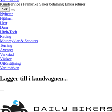
Kundservice i Frankrike
Säker betalning
Enkla returer
Sök
Nyheter
Hjälmar
Herr
Dam
High-Tech
Racing
Motorcyklar & Scooters
Terräng
Äventyr
Verkstad
Väskor
Utförsäljning
Varumärken
Lägger till i kundvagnen...