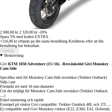
2 900,00 kr
2 320,00 kr
-20%
Spara 5%
med koden
EXTRA
+116,00 kr
erbjuds pa din nasta bestallning
Krediteras efter att din
bestallning har bekraftats
Loading...
Beskrivning
Givi
KTM 1050 Adventure (15>16) - Resväskstöd Givi Monokey
Cam-Side
Specifika stöd för Monokey Cam-Side resväskor (Trekker Outback)
Säljs i par
Förstärkt rör med 18 mm diameter
Gör det möjligt för Monokey Cam-Side resväskor (Trekker Outback
....)
Enkel montering och rapide
Exempel på väskor Givi compatible: Trekker Outabck 48L och 37L ...
Ej compatible med Givi Monokey-väskor (E22, E360, E41, Dolomiti,