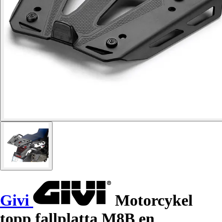
Givi
Motorcykel
topp fallplatta M8B en