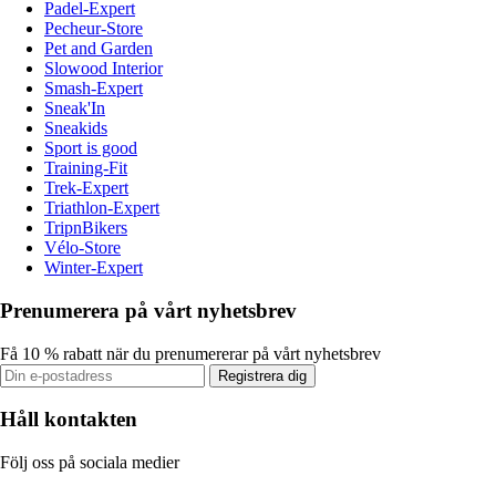
Padel-Expert
Pecheur-Store
Pet and Garden
Slowood Interior
Smash-Expert
Sneak'In
Sneakids
Sport is good
Training-Fit
Trek-Expert
Triathlon-Expert
TripnBikers
Vélo-Store
Winter-Expert
Prenumerera på vårt nyhetsbrev
Få 10 % rabatt när du prenumererar på vårt nyhetsbrev
Registrera dig
Håll kontakten
Följ oss på sociala medier