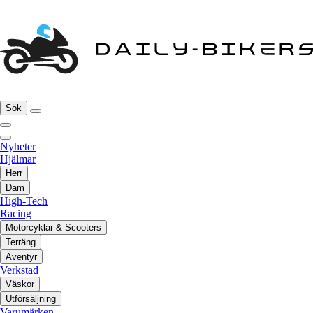
Sök
Nyheter
Hjälmar
Herr
Dam
High-Tech
Racing
Motorcyklar & Scooters
Terräng
Äventyr
Verkstad
Väskor
Utförsäljning
Varumärken