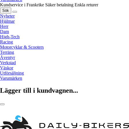
Kundservice i Frankrike
Säker betalning
Enkla returer
Sök
Nyheter
Hjälmar
Herr
Dam
High-Tech
Racing
Motorcyklar & Scooters
Terräng
Äventyr
Verkstad
Väskor
Utförsäljning
Varumärken
Lägger till i kundvagnen...