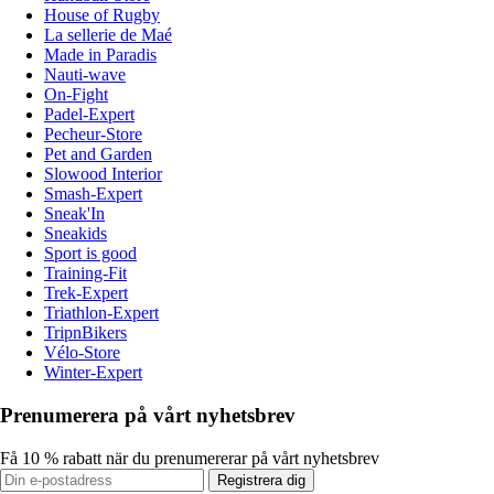
House of Rugby
La sellerie de Maé
Made in Paradis
Nauti-wave
On-Fight
Padel-Expert
Pecheur-Store
Pet and Garden
Slowood Interior
Smash-Expert
Sneak'In
Sneakids
Sport is good
Training-Fit
Trek-Expert
Triathlon-Expert
TripnBikers
Vélo-Store
Winter-Expert
Prenumerera på vårt nyhetsbrev
Få 10 % rabatt när du prenumererar på vårt nyhetsbrev
Registrera dig