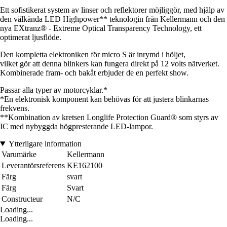
Ett sofistikerat system av linser och reflektorer möjliggör, med hjälp av
den välkända LED Highpower** teknologin från Kellermann och den
nya EXtranz® - Extreme Optical Transparency Technology, ett
optimerat ljusflöde.
Den kompletta elektroniken för micro S är inrymd i höljet,
vilket gör att denna blinkers kan fungera direkt på 12 volts nätverket.
Kombinerade fram- och bakåt erbjuder de en perfekt show.
Passar alla typer av motorcyklar.*
*En elektronisk komponent kan behövas för att justera blinkarnas
frekvens.
**Kombination av kretsen Longlife Protection Guard® som styrs av
IC med nybyggda högpresterande LED-lampor.
Ytterligare information
Varumärke
Kellermann
Leverantörsreferens
KE162100
Färg
svart
Färg
Svart
Constructeur
N/C
Loading...
Loading...