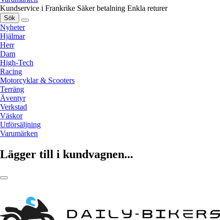
Kundservice i Frankrike
Säker betalning
Enkla returer
Sök
Nyheter
Hjälmar
Herr
Dam
High-Tech
Racing
Motorcyklar & Scooters
Terräng
Äventyr
Verkstad
Väskor
Utförsäljning
Varumärken
Lägger till i kundvagnen...