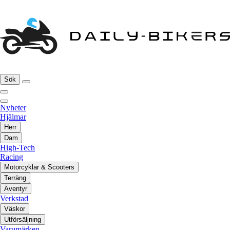
Sök
Nyheter
Hjälmar
Herr
Dam
High-Tech
Racing
Motorcyklar & Scooters
Terräng
Äventyr
Verkstad
Väskor
Utförsäljning
Varumärken