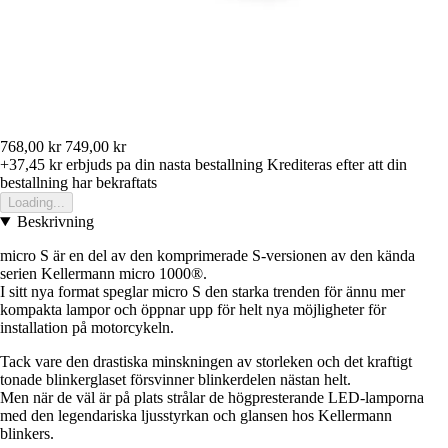
768,00 kr
749,00 kr
+37,45 kr
erbjuds pa din nasta bestallning
Krediteras efter att din
bestallning har bekraftats
Loading...
Beskrivning
micro S är en del av den komprimerade S-versionen av den kända
serien Kellermann micro 1000®.
I sitt nya format speglar micro S den starka trenden för ännu mer
kompakta lampor och öppnar upp för helt nya möjligheter för
installation på motorcykeln.
Tack vare den drastiska minskningen av storleken och det kraftigt
tonade blinkerglaset försvinner blinkerdelen nästan helt.
Men när de väl är på plats strålar de högpresterande LED-lamporna
med den legendariska ljusstyrkan och glansen hos Kellermann
blinkers.