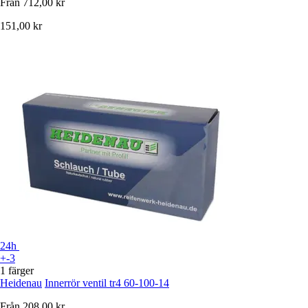
Från
712,00 kr
151,00 kr
24h
+-3
1 färger
Heidenau
Innerrör ventil tr4 60-100-14
Från
208,00 kr