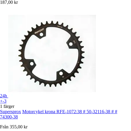
187,00 kr
24h
+-3
1 färger
Supersprox
Motorcykel krona RFE-1072:38 # 50-32116-38 # #
74300-38
Från
355,00 kr