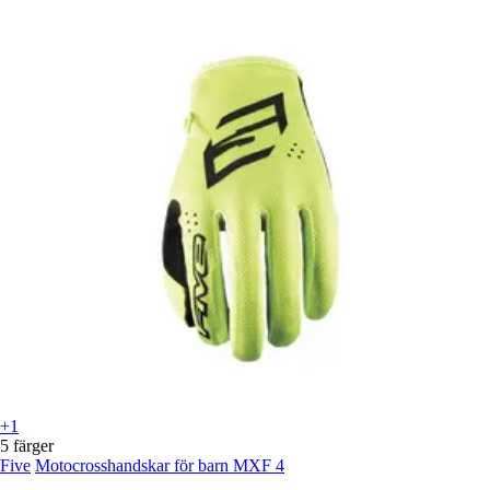
+1
5 färger
Five
Motocrosshandskar för barn MXF 4