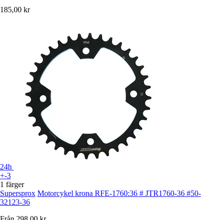
185,00 kr
24h
+-3
1 färger
Supersprox
Motorcykel krona RFE-1760:36 # JTR1760-36 #50-
32123-36
Från
298,00 kr