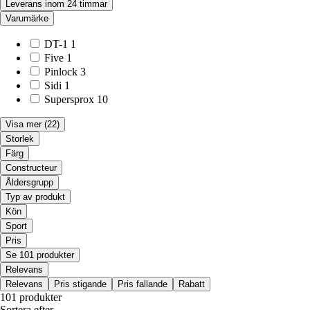
Leverans inom 24 timmar
Varumärke
DT-1
1
Five
1
Pinlock
3
Sidi
1
Supersprox
10
Visa mer
(22)
Storlek
Färg
Constructeur
Åldersgrupp
Typ av produkt
Kön
Sport
Pris
Se 101 produkter
Relevans
Relevans
Pris stigande
Pris fallande
Rabatt
101 produkter
Sortera efter