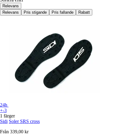
Relevans
Relevans
Pris stigande
Pris fallande
Rabatt
24h
+-3
1 färger
Sidi
Soler SRS cross
Från
339,00 kr