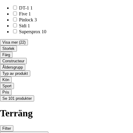
DT-1
1
Five
1
Pinlock
3
Sidi
1
Supersprox
10
Visa mer
(22)
Storlek
Färg
Constructeur
Åldersgrupp
Typ av produkt
Kön
Sport
Pris
Se 101 produkter
Terräng
Filter