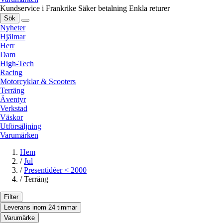
Kundservice i Frankrike
Säker betalning
Enkla returer
Sök
Nyheter
Hjälmar
Herr
Dam
High-Tech
Racing
Motorcyklar & Scooters
Terräng
Äventyr
Verkstad
Väskor
Utförsäljning
Varumärken
Hem
/
Jul
/
Presentidéer < 2000
/
Terräng
Filter
Leverans inom 24 timmar
Varumärke