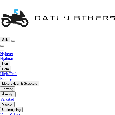
Sök
Nyheter
Hjälmar
Herr
Dam
High-Tech
Racing
Motorcyklar & Scooters
Terräng
Äventyr
Verkstad
Väskor
Utförsäljning
Varumärken