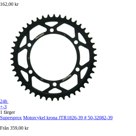
162,00 kr
24h
+-3
1 färger
Supersprox
Motorcykel krona JTR1826-39 # 50-32082-39
Från
359,00 kr