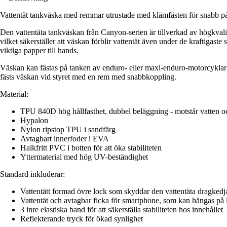
Vattentät tankväska med remmar utrustade med klämfästen för snabb på
Den vattentäta tankväskan från Canyon-serien är tillverkad av högkvali
vilket säkerställer att väskan förblir vattentät även under de kraftigast
viktiga papper till hands.
Väskan kan fästas på tanken av enduro- eller maxi-enduro-motorcyklar m
fästs väskan vid styret med en rem med snabbkoppling.
Material:
TPU 840D hög hållfasthet, dubbel beläggning - motstår vatten o
Hypalon
Nylon ripstop TPU i sandfärg
Avtagbart innerfoder i EVA
Halkfritt PVC i botten för att öka stabiliteten
Yttermaterial med hög UV-beständighet
Standard inkluderar:
Vattentätt formad övre lock som skyddar den vattentäta dragkedj
Vattentät och avtagbar ficka för smartphone, som kan hängas på 
3 inre elastiska band för att säkerställa stabiliteten hos innehållet
Reflekterande tryck för ökad synlighet