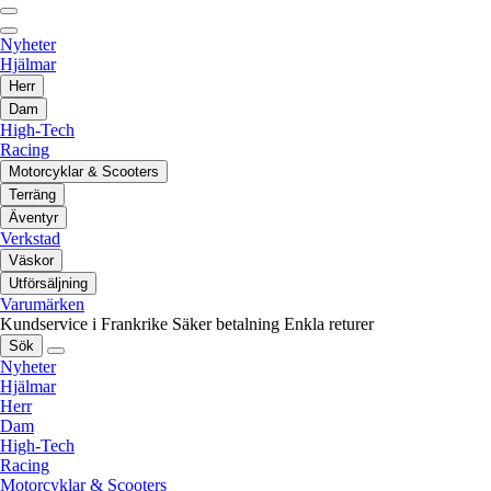
Nyheter
Hjälmar
Herr
Dam
High-Tech
Racing
Motorcyklar & Scooters
Terräng
Äventyr
Verkstad
Väskor
Utförsäljning
Varumärken
Kundservice i Frankrike
Säker betalning
Enkla returer
Sök
Nyheter
Hjälmar
Herr
Dam
High-Tech
Racing
Motorcyklar & Scooters