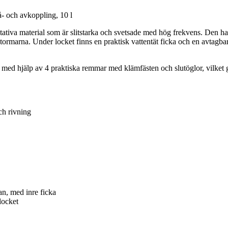
- och avkoppling, 10 l
tativa material som är slitstarka och svetsade med hög frekvens. Den ha
e stormarna. Under locket finns en praktisk vattentät ficka och en avtagb
ed hjälp av 4 praktiska remmar med klämfästen och slutöglor, vilket gö
ch rivning
an, med inre ficka
locket