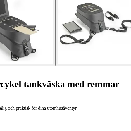
rcykel tankväska med remmar
lig och praktisk för dina utomhusäventyr.