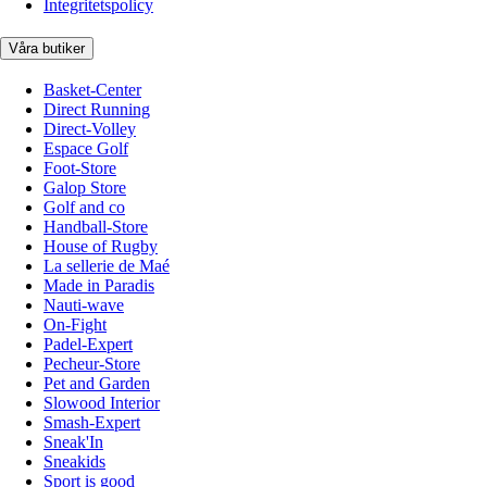
Integritetspolicy
Våra butiker
Basket-Center
Direct Running
Direct-Volley
Espace Golf
Foot-Store
Galop Store
Golf and co
Handball-Store
House of Rugby
La sellerie de Maé
Made in Paradis
Nauti-wave
On-Fight
Padel-Expert
Pecheur-Store
Pet and Garden
Slowood Interior
Smash-Expert
Sneak'In
Sneakids
Sport is good