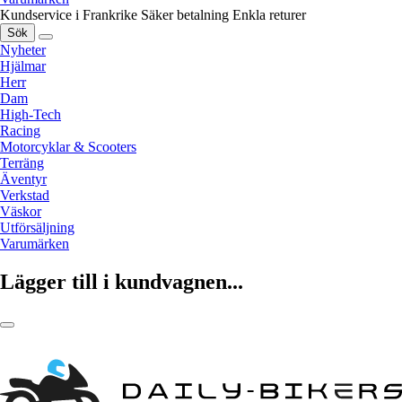
Kundservice i Frankrike
Säker betalning
Enkla returer
Sök
Nyheter
Hjälmar
Herr
Dam
High-Tech
Racing
Motorcyklar & Scooters
Terräng
Äventyr
Verkstad
Väskor
Utförsäljning
Varumärken
Lägger till i kundvagnen...