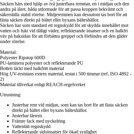
Säcken bärs med hjälp av två justerbara remmar, en i midjan och den
andra på låret, båda utformade för att passa kroppen bekvämt och
säkerställa stabil rörelse. Midjeremmen kan dessutom tas bort för att
fästa säcken direkt på bältet eller byxans bälteshällor.
Säcken har som standard ett regnskydd för att skydda innehållet mot
vatten och fukt vid dåligt väder, reflekterande insatser och en halkfri
väv på baksidan för att förbättra greppet och förhindra att den glider
under rörelse.
Material:
Polyester Ripstop 600D
PU-laminera polyester och reflekterande PU
Botten täckt med halkfritt material
Hög UV-resistans extern material, testat i 500 timmar (ref. ISO 4892 -
2)
Material tillverkat enligt REACH-regelverket
Utrustning:
Justerbar rem vid midjan, som kan tas bort för att fästa säcken
direkt på bältet eller byxans bälteshällor.
Justerbar lårrem
Främre fack med nyckelring
Vattentätt regnskydd
Reflekterande sidoinsatser för ökad synlighet