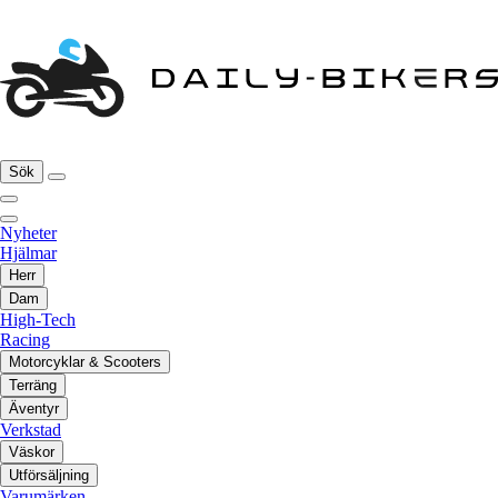
Sök
Nyheter
Hjälmar
Herr
Dam
High-Tech
Racing
Motorcyklar & Scooters
Terräng
Äventyr
Verkstad
Väskor
Utförsäljning
Varumärken