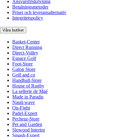
Ansvarsfriskrivning
Betalningsmetoder
Priser och leveransalternativ
Integritetspolicy
Våra butiker
Basket-Center
Direct Running
Direct-Volley
Espace Golf
Foot-Store
Galop Store
Golf and co
Handball-Store
House of Rugby
La sellerie de Maé
Made in Paradis
Nauti-wave
On-Fight
Padel-Expert
Pecheur-Store
Pet and Garden
Slowood Interior
Smash-Expert