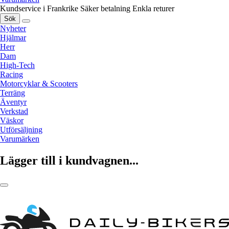
Kundservice i Frankrike
Säker betalning
Enkla returer
Sök
Nyheter
Hjälmar
Herr
Dam
High-Tech
Racing
Motorcyklar & Scooters
Terräng
Äventyr
Verkstad
Väskor
Utförsäljning
Varumärken
Lägger till i kundvagnen...