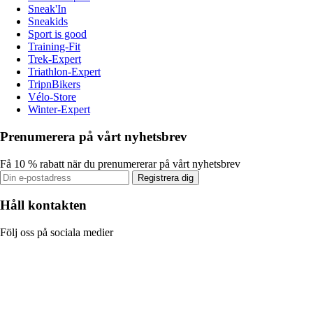
Sneak'In
Sneakids
Sport is good
Training-Fit
Trek-Expert
Triathlon-Expert
TripnBikers
Vélo-Store
Winter-Expert
Prenumerera på vårt nyhetsbrev
Få 10 % rabatt när du prenumererar på vårt nyhetsbrev
Registrera dig
Håll kontakten
Följ oss på sociala medier