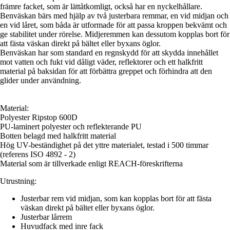
främre facket, som är lättåtkomligt, också har en nyckelhållare.
Benväskan bärs med hjälp av två justerbara remmar, en vid midjan och
en vid låret, som båda är utformade för att passa kroppen bekvämt och
ge stabilitet under rörelse. Midjeremmen kan dessutom kopplas bort för
att fästa väskan direkt på bältet eller byxans öglor.
Benväskan har som standard en regnskydd för att skydda innehållet
mot vatten och fukt vid dåligt väder, reflektorer och ett halkfritt
material på baksidan för att förbättra greppet och förhindra att den
glider under användning.
Material:
Polyester Ripstop 600D
PU-laminert polyester och reflekterande PU
Botten belagd med halkfritt material
Hög UV-beständighet på det yttre materialet, testad i 500 timmar
(referens ISO 4892 - 2)
Material som är tillverkade enligt REACH-föreskrifterna
Utrustning:
Justerbar rem vid midjan, som kan kopplas bort för att fästa
väskan direkt på bältet eller byxans öglor.
Justerbar lårrem
Huvudfack med inre fack