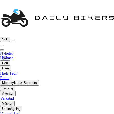
Sök
Nyheter
Hjälmar
Herr
Dam
High-Tech
Racing
Motorcyklar & Scooters
Terräng
Äventyr
Verkstad
Väskor
Utförsäljning
Varumärken