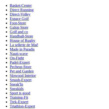
Basket-Center
Direct Running
Direct-Volley
Espace Golf
Foot-Store
Galop Store
Golf and co
Handball-Store
House of Rugby
La sellerie de Maé
Made in Paradis
Nauti-wave
On-Fight
Padel-Expert
Pecheur-Store
Pet and Garden
Slowood Interior
Smash-Expert
Sneak'In
Sneakids
Sport is good
Training-Fit
Trek-Expert
Triathlon-Expert