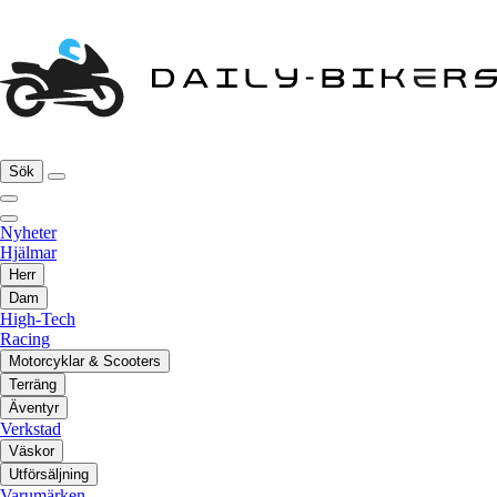
Sök
Nyheter
Hjälmar
Herr
Dam
High-Tech
Racing
Motorcyklar & Scooters
Terräng
Äventyr
Verkstad
Väskor
Utförsäljning
Varumärken