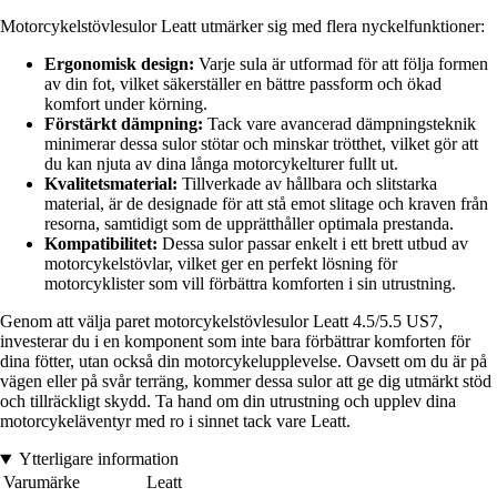
Motorcykelstövlesulor Leatt utmärker sig med flera nyckelfunktioner:
Ergonomisk design:
Varje sula är utformad för att följa formen
av din fot, vilket säkerställer en bättre passform och ökad
komfort under körning.
Förstärkt dämpning:
Tack vare avancerad dämpningsteknik
minimerar dessa sulor stötar och minskar trötthet, vilket gör att
du kan njuta av dina långa motorcykelturer fullt ut.
Kvalitetsmaterial:
Tillverkade av hållbara och slitstarka
material, är de designade för att stå emot slitage och kraven från
resorna, samtidigt som de upprätthåller optimala prestanda.
Kompatibilitet:
Dessa sulor passar enkelt i ett brett utbud av
motorcykelstövlar, vilket ger en perfekt lösning för
motorcyklister som vill förbättra komforten i sin utrustning.
Genom att välja paret motorcykelstövlesulor Leatt 4.5/5.5 US7,
investerar du i en komponent som inte bara förbättrar komforten för
dina fötter, utan också din motorcykelupplevelse. Oavsett om du är på
vägen eller på svår terräng, kommer dessa sulor att ge dig utmärkt stöd
och tillräckligt skydd. Ta hand om din utrustning och upplev dina
motorcykeläventyr med ro i sinnet tack vare Leatt.
Ytterligare information
Varumärke
Leatt