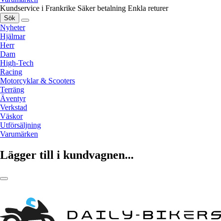
Kundservice i Frankrike
Säker betalning
Enkla returer
Sök
Nyheter
Hjälmar
Herr
Dam
High-Tech
Racing
Motorcyklar & Scooters
Terräng
Äventyr
Verkstad
Väskor
Utförsäljning
Varumärken
Lägger till i kundvagnen...