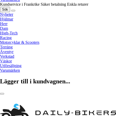
Kundservice i Frankrike
Säker betalning
Enkla returer
Sök
Nyheter
Hjälmar
Herr
Dam
High-Tech
Racing
Motorcyklar & Scooters
Terräng
Äventyr
Verkstad
Väskor
Utförsäljning
Varumärken
Lägger till i kundvagnen...