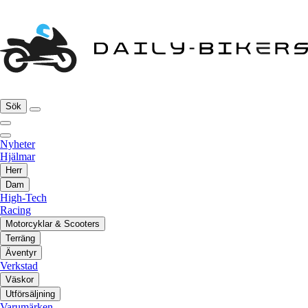
Sök
Nyheter
Hjälmar
Herr
Dam
High-Tech
Racing
Motorcyklar & Scooters
Terräng
Äventyr
Verkstad
Väskor
Utförsäljning
Varumärken