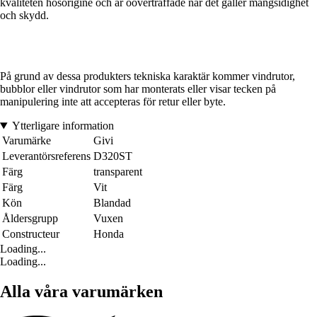
kvaliteten hosorigine och är oöverträffade när det gäller mångsidighet
och skydd.
På grund av dessa produkters tekniska karaktär kommer vindrutor,
bubblor eller vindrutor som har monterats eller visar tecken på
manipulering inte att accepteras för retur eller byte.
Ytterligare information
Varumärke
Givi
Leverantörsreferens
D320ST
Färg
transparent
Färg
Vit
Kön
Blandad
Åldersgrupp
Vuxen
Constructeur
Honda
Loading...
Loading...
Alla våra varumärken