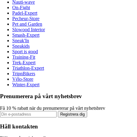
Nauti-wave
On-Fight
Padel-Expert
Pecheur-Store
Pet and Garden
Slowood Interior
Smash-Expert
Sneak'In
Sneakids
Sport is good
Training-Fit
Trek-Expert
Triathlon-Expert
TripnBikers
Vélo-Store
Winter-Expert
Prenumerera på vårt nyhetsbrev
Få 10 % rabatt när du prenumererar på vårt nyhetsbrev
Registrera dig
Håll kontakten