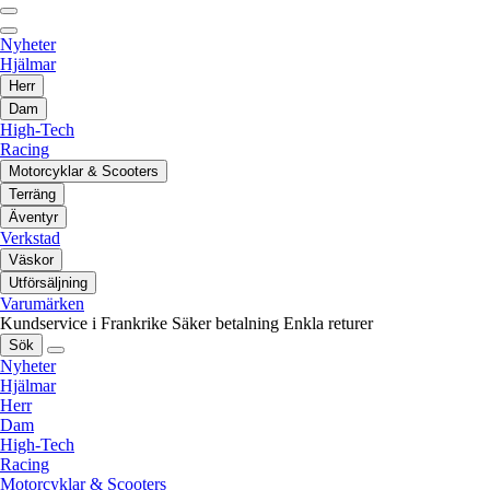
Nyheter
Hjälmar
Herr
Dam
High-Tech
Racing
Motorcyklar & Scooters
Terräng
Äventyr
Verkstad
Väskor
Utförsäljning
Varumärken
Kundservice i Frankrike
Säker betalning
Enkla returer
Sök
Nyheter
Hjälmar
Herr
Dam
High-Tech
Racing
Motorcyklar & Scooters