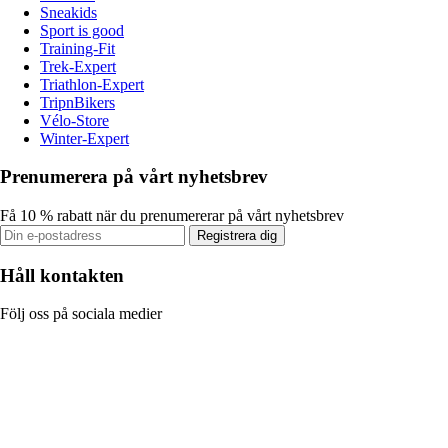
Sneakids
Sport is good
Training-Fit
Trek-Expert
Triathlon-Expert
TripnBikers
Vélo-Store
Winter-Expert
Prenumerera på vårt nyhetsbrev
Få 10 % rabatt när du prenumererar på vårt nyhetsbrev
Registrera dig
Håll kontakten
Följ oss på sociala medier