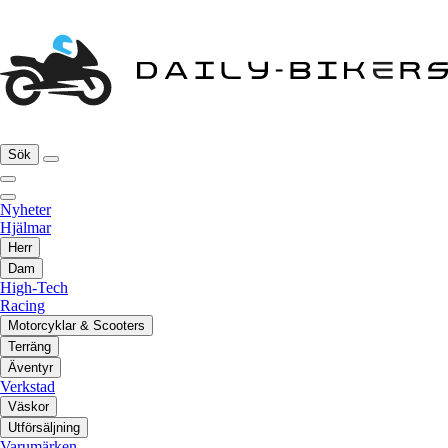
Sök
Nyheter
Hjälmar
Herr
Dam
High-Tech
Racing
Motorcyklar & Scooters
Terräng
Äventyr
Verkstad
Väskor
Utförsäljning
Varumärken