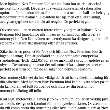
Men hjälmen Nox Premium Idol ser inte bara bra ut, den är också
mycket funktionell. Det effektiva ventilationssystemet säkerställer
optimal luftcirkulation för att förhindra imma och bibehålla en behaglig
temperatur inuti hjälmen. Dessutom har hjälmen ett allergivänligt,
avtagbart tygfoder som är lätt att rengöra för perfekt hygien.
Oavsett om du är en erfaren förare eller nybörjare är hjälmen Nox
Premium Idol lämplig för alla nivåer av körning och alla typer av
motorcyklar. Den lätta vikten och aerodynamiska designen gör den till
ett perfekt val för stadskörning eller långa sträckor.
Säkerhet är en prioritet för Nox och hjälmen Nox Premium Idol är
inget undantag. Den är godkänd enligt de strängaste europeiska
standarderna (ECE R22.05) för att ge maximalt skydd i händelse av en
olycka. Dessutom garanterar det mikrometriska spännesystemet en
perfekt passform och rapide en säker och bekväm passform.
Som motorcyklist vet du hur viktigt det är att ha kvalitetsutrustning för
din säkerhet. Med hjälmen Nox Premium Idol kan du vara säker på att
du kan köra med fullt förtroende och njuta av din passion för
motorcykelåkning till fullo.
Kort sagt, motorcykelhjälmen jet Nox Premium Idol är en verklig juvel
av teknik, design och komfort för motorcykelentusiaster. Oavsett om
du vill komplettera din utrustning eller byta ut din gamla hjälm är Nox