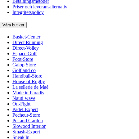
Betalningsmetoder
Priser och leveransalternativ
Integritetspolicy
Våra butiker
Basket-Center
Direct Running
Direct-Volley
Espace Golf
Foot-Store
Galop Store
Golf and co
Handball-Store
House of Rugby
La sellerie de Maé
Made in Paradis
Nauti-wave
On-Fight
Padel-Expert
Pecheur-Store
Pet and Garden
Slowood Interior
Smash-Expert
Sneak'In