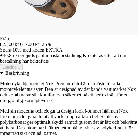
Från
823,00 kr
617,00 kr
-25%
Spara 10%
med koden
EXTRA
+30,85 kr
erbjuds pa din nasta bestallning
Krediteras efter att din
bestallning har bekraftats
Loading...
Beskrivning
Motorcykelhjälmen jet Nox Premium Idol är ett måste för alla
motorcykelentusiaster. Den är designad av det kända varumärket Nox
och kombinerar stil, komfort och säkerhet på ett perfekt sätt för en
oförglömlig körupplevelse.
Med sin moderna och eleganta design look kommer hjälmen Nox
Premium Idol garanterat att väcka uppmärksamhet. Skalet av
polykarbonat ger optimalt skydd samtidigt som det är lätt och bekvämt
att bära. Dessutom har hjälmen ett reptåligt visir av polykarbonat för
förbättrad sikt och hållbarhet.