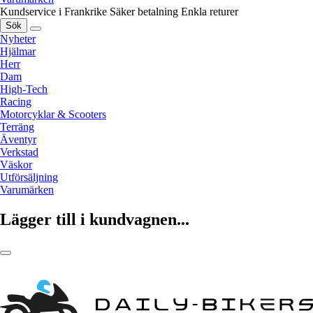
Kundservice i Frankrike
Säker betalning
Enkla returer
Sök
Nyheter
Hjälmar
Herr
Dam
High-Tech
Racing
Motorcyklar & Scooters
Terräng
Äventyr
Verkstad
Väskor
Utförsäljning
Varumärken
Lägger till i kundvagnen...