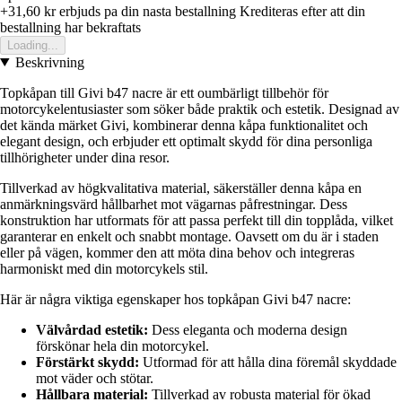
+31,60 kr
erbjuds pa din nasta bestallning
Krediteras efter att din
bestallning har bekraftats
Loading...
Beskrivning
Topkåpan till Givi b47 nacre är ett oumbärligt tillbehör för
motorcykelentusiaster som söker både praktik och estetik. Designad av
det kända märket Givi, kombinerar denna kåpa funktionalitet och
elegant design, och erbjuder ett optimalt skydd för dina personliga
tillhörigheter under dina resor.
Tillverkad av högkvalitativa material, säkerställer denna kåpa en
anmärkningsvärd hållbarhet mot vägarnas påfrestningar. Dess
konstruktion har utformats för att passa perfekt till din topplåda, vilket
garanterar en enkelt och snabbt montage. Oavsett om du är i staden
eller på vägen, kommer den att möta dina behov och integreras
harmoniskt med din motorcykels stil.
Här är några viktiga egenskaper hos topkåpan Givi b47 nacre:
Välvårdad estetik:
Dess eleganta och moderna design
förskönar hela din motorcykel.
Förstärkt skydd:
Utformad för att hålla dina föremål skyddade
mot väder och stötar.
Hållbara material:
Tillverkad av robusta material för ökad