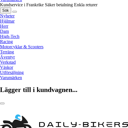
Kundservice i Frankrike
Säker betalning
Enkla returer
Sök
Nyheter
Hjälmar
Herr
Dam
High-Tech
Racing
Motorcyklar & Scooters
Terräng
Äventyr
Verkstad
Väskor
Utförsäljning
Varumärken
Lägger till i kundvagnen...