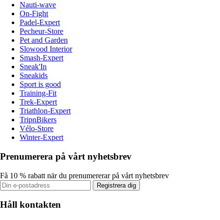
Nauti-wave
On-Fight
Padel-Expert
Pecheur-Store
Pet and Garden
Slowood Interior
Smash-Expert
Sneak'In
Sneakids
Sport is good
Training-Fit
Trek-Expert
Triathlon-Expert
TripnBikers
Vélo-Store
Winter-Expert
Prenumerera på vårt nyhetsbrev
Få 10 % rabatt när du prenumererar på vårt nyhetsbrev
Registrera dig
Håll kontakten