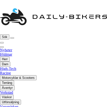
Sök
Nyheter
Hjälmar
Herr
Dam
High-Tech
Racing
Motorcyklar & Scooters
Terräng
Äventyr
Verkstad
Väskor
Utförsäljning
Varumärken