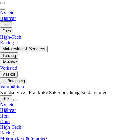
Nyheter
Hjälmar
Herr
Dam
High-Tech
Racing
Motorcyklar & Scooters
Terräng
Äventyr
Verkstad
Väskor
Utförsäljning
Varumärken
Kundservice i Frankrike
Säker betalning
Enkla returer
Sök
Nyheter
Hjälmar
Herr
Dam
High-Tech
Racing
Motorcyklar & Scooters