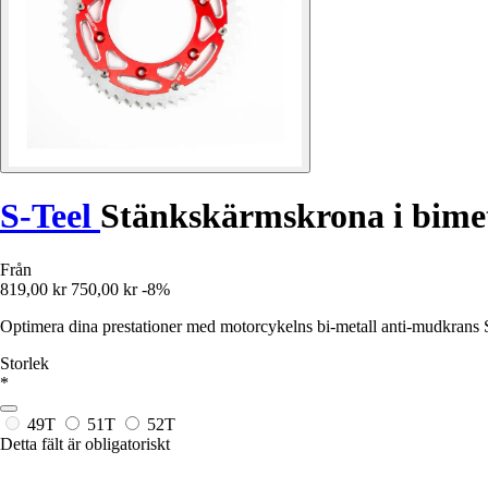
S-Teel
Stänkskärmskrona i bimet
Från
819,00 kr
750,00 kr
-8%
Optimera dina prestationer med motorcykelns bi-metall anti-mudkrans S
Storlek
*
49T
51T
52T
Detta fält är obligatoriskt