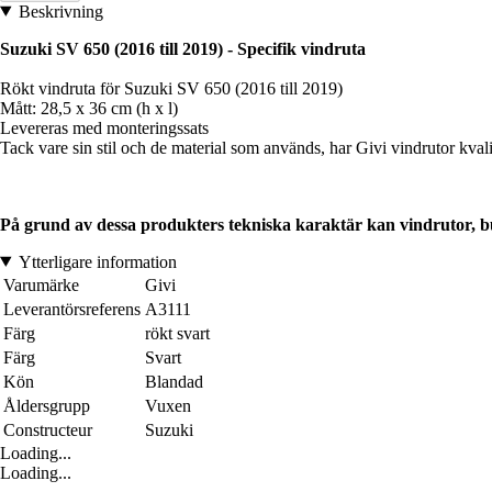
Beskrivning
Suzuki SV 650 (2016 till 2019) - Specifik vindruta
Rökt vindruta för Suzuki SV 650 (2016 till 2019)
Mått: 28,5 x 36 cm (h x l)
Levereras med monteringssats
Tack vare sin stil och de material som används, har Givi vindrutor kval
På grund av dessa produkters tekniska karaktär kan vindrutor, bub
Ytterligare information
Varumärke
Givi
Leverantörsreferens
A3111
Färg
rökt svart
Färg
Svart
Kön
Blandad
Åldersgrupp
Vuxen
Constructeur
Suzuki
Loading...
Loading...