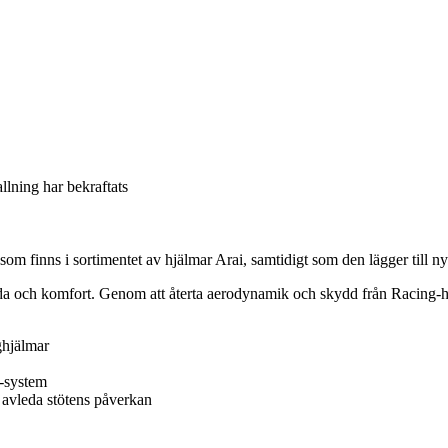
allning har bekraftats
m finns i sortimentet av hjälmar Arai, samtidigt som den lägger till ny
nda och komfort. Genom att återta aerodynamik och skydd från Racing-hj
ghjälmar
-system
 avleda stötens påverkan