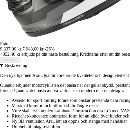
Från
9 337,00 kr
7 048,00 kr
-25%
+352,40 kr
erbjuds pa din nasta bestallning
Krediteras efter att din best
Loading...
Beskrivning
Den nya hjälmen Arai Quantic förenar de kvaliteter och designelement so
Quantic erbjuder motorcyklisten det bästa när det gäller skydd, presta
förenar Quantic det bästa av två världar i en modern och ren design.
Avsedd för sport-touring förare som önskar prestanda nära racin
Maximal komfort och utformad för längre resor
Yttre skal i e-Complex Laminate Construction (e-cLc) med VAS
Ricochet-konceptet: optimerad form för att glida över hinder och
Ny 3D ventilation Arai, lätt att öppna och stänga med handskar
Dubbel luftintag ovanifrån