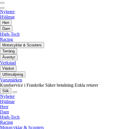
Nyheter
Hjälmar
Herr
Dam
High-Tech
Racing
Motorcyklar & Scooters
Terräng
Äventyr
Verkstad
Väskor
Utförsäljning
Varumärken
Kundservice i Frankrike
Säker betalning
Enkla returer
Sök
Nyheter
Hjälmar
Herr
Dam
High-Tech
Racing
Motorcyklar & Scooters