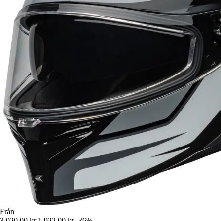
Från
3 020,00 kr
1 922,00 kr
-36%