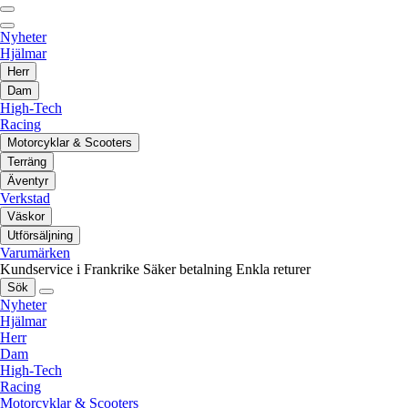
Nyheter
Hjälmar
Herr
Dam
High-Tech
Racing
Motorcyklar & Scooters
Terräng
Äventyr
Verkstad
Väskor
Utförsäljning
Varumärken
Kundservice i Frankrike
Säker betalning
Enkla returer
Sök
Nyheter
Hjälmar
Herr
Dam
High-Tech
Racing
Motorcyklar & Scooters