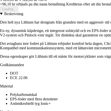
+96,10 kr
erbjuds pa din nasta bestallning
Krediteras efter att din besta
Loading...
Beskrivning
Den helt nya Lithium har designats från grunden med en aggressiv stil 
En ny, dynamisk kåpdesign, ett integrerat solskydd och en EPS-foder me
V2-system och Pinlock-visir ingår. Tre distinkta skal garanterar en optim
Det avtagbara inre fodret på Lithium erbjuder komfort hela dagen, Click
Kompatibel med kommunikationssystem, med ett lättanvänt micrometrisk
Dessa egenskaper gör Lithium till ett måste för motorcyklister som vägr
Godkännanden
DOT
ECE 22.06
Material
Polykarbonatskal
EPS-foder med flera densiteter
Antimikrobiellt tyg Ionic+