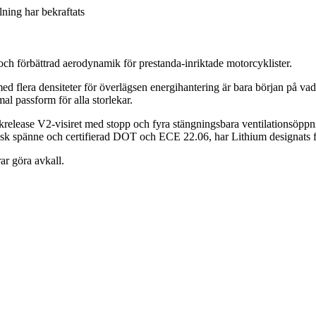
llning har bekraftats
och förbättrad aerodynamik för prestanda-inriktade motorcyklister.
d flera densiteter för överlägsen energihantering är bara början på vad
al passform för alla storlekar.
release V2-visiret med stopp och fyra stängningsbara ventilationsöppning
 spänne och certifierad DOT och ECE 22.06, har Lithium designats för
ar göra avkall.