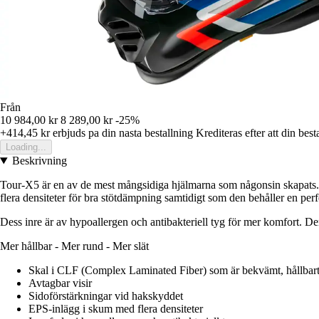
Från
10 984,00 kr
8 289,00 kr
-25%
+414,45 kr
erbjuds pa din nasta bestallning
Krediteras efter att din best
Loading...
Beskrivning
Tour-X5 är en av de mest mångsidiga hjälmarna som någonsin skapats. De
flera densiteter för bra stötdämpning samtidigt som den behåller en perfek
Dess inre är av hypoallergen och antibakteriell tyg för mer komfort. Den
Mer hållbar - Mer rund - Mer slät
Skal i CLF (Complex Laminated Fiber) som är bekvämt, hållbart 
Avtagbar visir
Sidoförstärkningar vid hakskyddet
EPS-inlägg i skum med flera densiteter