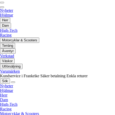
Nyheter
Hjälmar
Herr
Dam
High-Tech
Racing
Motorcyklar & Scooters
Terräng
Äventyr
Verkstad
Väskor
Utförsäljning
Varumärken
Kundservice i Frankrike
Säker betalning
Enkla returer
Sök
Nyheter
Hjälmar
Herr
Dam
High-Tech
Racing
Motorcyklar & Scooters