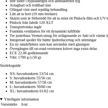
Inre foder i hypoallergen och antibakteriell tyg
Avtagbart och tvättbart inre
Ofärgad visir med reptålig behandling
Lätt att ta bort (10 mm bredare)
Skärm som är förberedd för att ta emot ett Pinlock-film och UV-
Pinlock från fabrik 120 XLT
Transportväska ingår
Framtida ventilation för ett dynamiskt luftflöde
Tre justerbara Venturi-utsug för avlägsnande av fukt och värme i
Integrerad spoiler för bättre ljudreducering och störningar
En ny näsdeflektor som kan användas med glasögon
Övergången till on-road-versionen kräver inga extra delar.
ECE 22.06 godkännande
Vikt: 1700 g (±50 g)
Storleksguide
XS: huvudomkrets 53/54 cm
S: huvudomkrets 55/56 cm
M: huvudomkrets 57/58 cm
L: huvudomkrets 59/60 cm
XL: huvudomkrets 61/62 cm
Ytterligare information
Varumärke
Arai