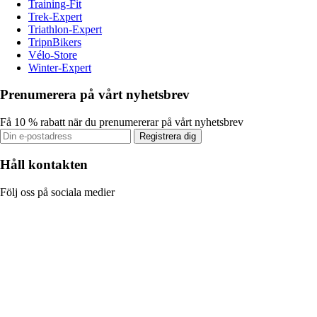
Training-Fit
Trek-Expert
Triathlon-Expert
TripnBikers
Vélo-Store
Winter-Expert
Prenumerera på vårt nyhetsbrev
Få 10 % rabatt när du prenumererar på vårt nyhetsbrev
Registrera dig
Håll kontakten
Följ oss på sociala medier