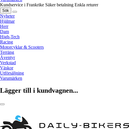
Kundservice i Frankrike
Säker betalning
Enkla returer
Sök
Nyheter
Hjälmar
Herr
Dam
High-Tech
Racing
Motorcyklar & Scooters
Terräng
Äventyr
Verkstad
Väskor
Utförsäljning
Varumärken
Lägger till i kundvagnen...