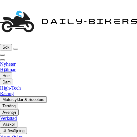
Sök
Nyheter
Hjälmar
Herr
Dam
High-Tech
Racing
Motorcyklar & Scooters
Terräng
Äventyr
Verkstad
Väskor
Utförsäljning
Varumärken