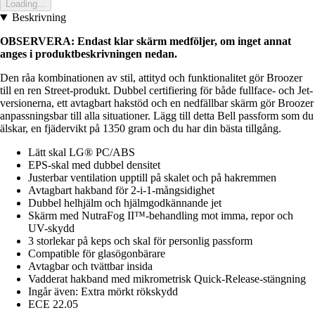
Loading...
Beskrivning
OBSERVERA: Endast klar skärm medföljer, om inget annat
anges i produktbeskrivningen nedan.
Den råa kombinationen av stil, attityd och funktionalitet gör Broozer
till en ren Street-produkt. Dubbel certifiering för både fullface- och Jet-
versionerna, ett avtagbart hakstöd och en nedfällbar skärm gör Broozer
anpassningsbar till alla situationer. Lägg till detta Bell passform som du
älskar, en fjädervikt på 1350 gram och du har din bästa tillgång.
Lätt skal LG® PC/ABS
EPS-skal med dubbel densitet
Justerbar ventilation upptill på skalet och på hakremmen
Avtagbart hakband för 2-i-1-mångsidighet
Dubbel helhjälm och hjälmgodkännande jet
Skärm med NutraFog II™-behandling mot imma, repor och
UV-skydd
3 storlekar på keps och skal för personlig passform
Compatible för glasögonbärare
Avtagbar och tvättbar insida
Vadderat hakband med mikrometrisk Quick-Release-stängning
Ingår även: Extra mörkt rökskydd
ECE 22.05