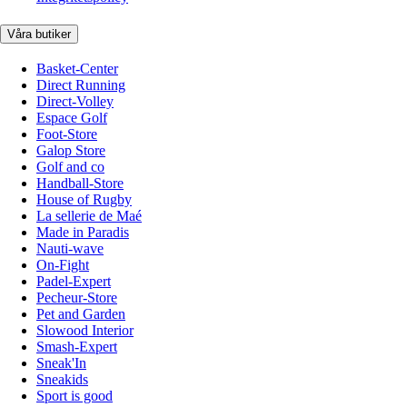
Våra butiker
Basket-Center
Direct Running
Direct-Volley
Espace Golf
Foot-Store
Galop Store
Golf and co
Handball-Store
House of Rugby
La sellerie de Maé
Made in Paradis
Nauti-wave
On-Fight
Padel-Expert
Pecheur-Store
Pet and Garden
Slowood Interior
Smash-Expert
Sneak'In
Sneakids
Sport is good